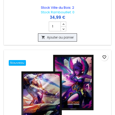
Stock Ville du Bois: 2
Stock Rambouillet: 0
34,99 €
Champ quantité du produit PELUCHE P
Ajouter au panier

favorite_border
Nouveau