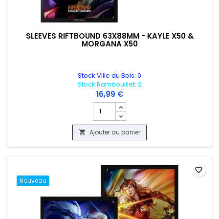
SLEEVES RIFTBOUND 63X88MM - KAYLE X50 &
MORGANA X50
Stock Ville du Bois: 0
Stock Rambouillet: 2
16,99 €
Champ quantité du produit SLEEVES R
Ajouter au panier

favorite_border
Nouveau