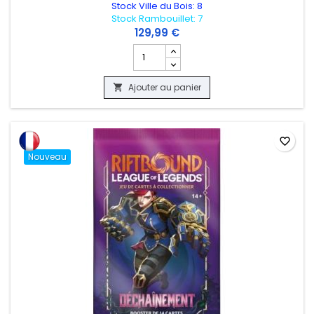
Stock Ville du Bois: 8
Stock Rambouillet: 7
129,99 €
Champ quantité du produit DISPLAY RI
Ajouter au panier

favorite_border
Nouveau