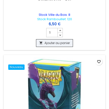
Stock Ville du Bois: 8
Stock Rambouillet: 120
6,50 €
Champ quantité du produit BOOSTER DR
Ajouter au panier

favorite_border
Nouveau