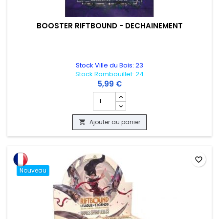
BOOSTER RIFTBOUND - DECHAINEMENT
Stock Ville du Bois: 23
Stock Rambouillet: 24
5,99 €
Champ quantité du produit BOOSTER R
Ajouter au panier

favorite_border
Nouveau