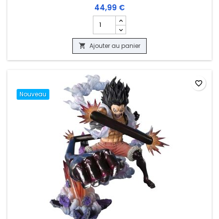
44,99 €
Champ quantité du produit FIGURINE O
Ajouter au panier

favorite_border
Nouveau