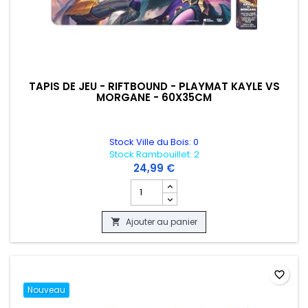
TAPIS DE JEU - RIFTBOUND - PLAYMAT KAYLE VS
MORGANE - 60X35CM
Stock Ville du Bois: 0
Stock Rambouillet: 2
24,99 €
Champ quantité du produit TAPIS DE J
Ajouter au panier

favorite_border
Nouveau