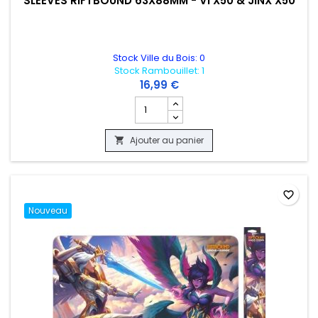
SLEEVES RIFTBOUND 63X88MM - VI X50 & JINX X50
Stock Ville du Bois: 0
Stock Rambouillet: 1
16,99 €
Champ quantité du produit SLEEVES RIF
Ajouter au panier

favorite_border
Nouveau