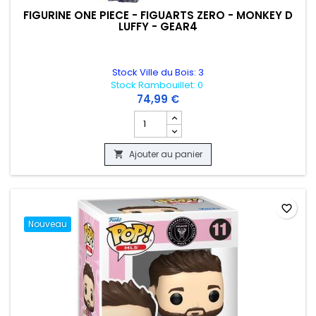
FIGURINE ONE PIECE - FIGUARTS ZERO - MONKEY D
LUFFY - GEAR4
Stock Ville du Bois: 3
Stock Rambouillet: 0
74,99 €
Champ quantité du produit FIGURINE ON
Ajouter au panier

favorite_border
Nouveau