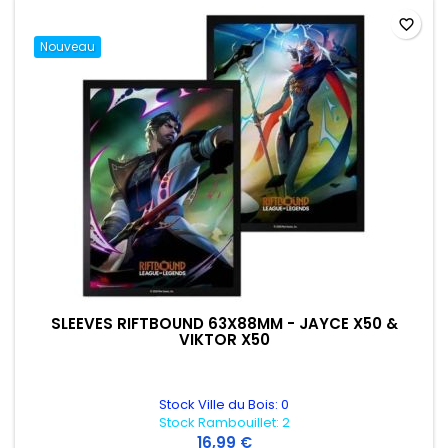
favorite_border
Nouveau
SLEEVES RIFTBOUND 63X88MM - JAYCE X50 &
VIKTOR X50
Stock Ville du Bois: 0
Stock Rambouillet: 2
16,99 €