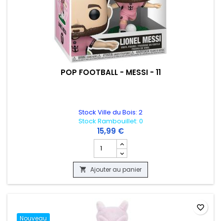
POP FOOTBALL - MESSI - 11
Stock Ville du Bois: 2
Stock Rambouillet: 0
15,99 €
Champ quantité du produit POP FOOTBALL
Ajouter au panier

favorite_border
Nouveau