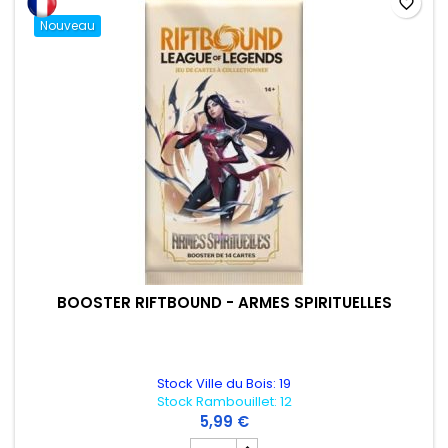
favorite_border
Nouveau
BOOSTER RIFTBOUND - ARMES SPIRITUELLES
Stock Ville du Bois: 19
Stock Rambouillet: 12
5,99 €
Champ quantité du produit BOOSTER RI