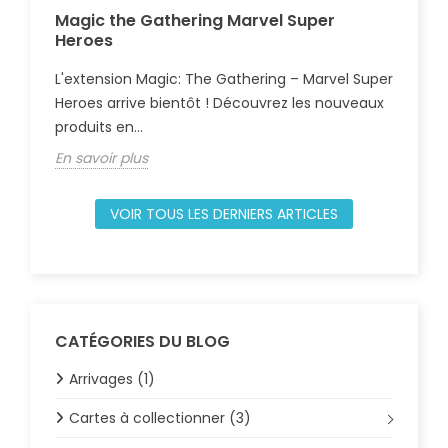
Magic the Gathering Marvel Super
Gu
Heroes
Com
L'extension Magic: The Gathering – Marvel Super
règ
Heroes arrive bientôt ! Découvrez les nouveaux
déb
produits en...
En 
En savoir plus
VOIR TOUS LES DERNIERS ARTICLES
CATÉGORIES DU BLOG
Arrivages (1)
Cartes à collectionner (3)