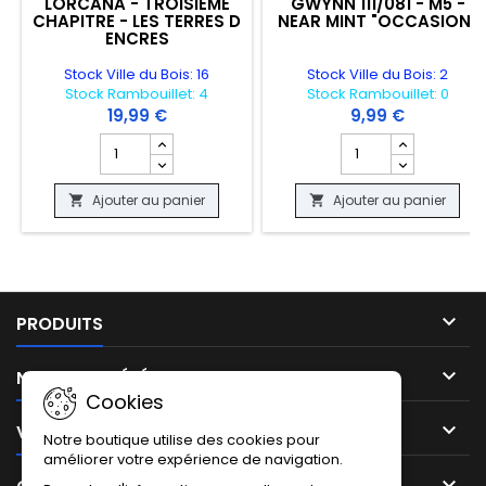
LORCANA - TROISIEME
GWYNN 111/081 - M5 -
CHAPITRE - LES TERRES D
NEAR MINT "OCCASION"
ENCRES
Stock Ville du Bois: 16
Stock Ville du Bois: 2
Stock Rambouillet: 4
Stock Rambouillet: 0
19,99 €
9,99 €
Champ quantité du produit TRADING CARDS BOITE LORC
Champ quantité du p
Ajouter au panier
Ajouter au panier



PRODUITS

NOTRE SOCIÉTÉ
Cookies

VOTRE COMPTE
Notre boutique utilise des cookies pour
améliorer votre expérience de navigation.
