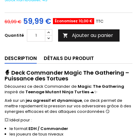
59,99 €
Économisez 10,00 €
TTC
69,99 €
Ajouter au panier
Quantité

DESCRIPTION
DÉTAILS DU PRODUIT
🧙 Deck Commander Magic The Gathering –
Puissance des Tortues
Découvrez ce deck Commander de
Magic: The Gathering
inspiré de
Teenage Mutant Ninja Turtles
🐢✨
Axé sur un
jeu agressif et dynamique
, ce deck permet de
mettre rapidement la pression sur vos adversaires grâce à des
synergies efficaces et des attaques coordonnées 😏
💥 Idéal pour :
le format
EDH / Commander
les joueurs de tous niveaux