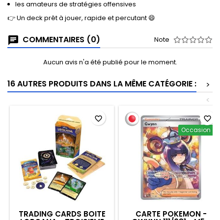
les amateurs de stratégies offensives
👉 Un deck prêt à jouer, rapide et percutant 😄
COMMENTAIRES (0)
Note
Aucun avis n'a été publié pour le moment.
16 AUTRES PRODUITS DANS LA MÊME CATÉGORIE :
>
<
favorite_border
favorite_border
Occasion
TRADING CARDS BOITE
CARTE POKEMON -