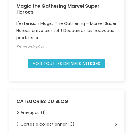
Magic the Gathering Marvel Super
Gu
Heroes
Com
L'extension Magic: The Gathering – Marvel Super
règ
Heroes arrive bientôt ! Découvrez les nouveaux
déb
produits en...
En 
En savoir plus
VOIR TOUS LES DERNIERS ARTICLES
CATÉGORIES DU BLOG
Arrivages (1)
Cartes à collectionner (3)