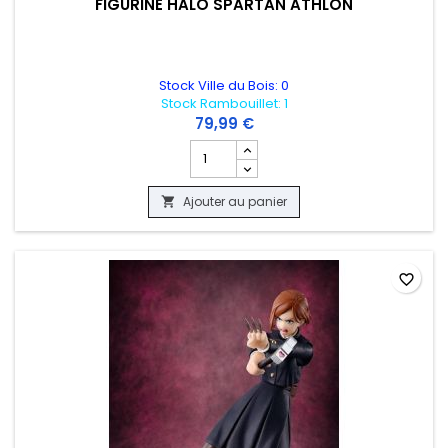
FIGURINE HALO SPARTAN ATHLON
Stock Ville du Bois: 0
Stock Rambouillet: 1
79,99 €
Champ quantité du produit FIGURINE H
Ajouter au panier

favorite_border