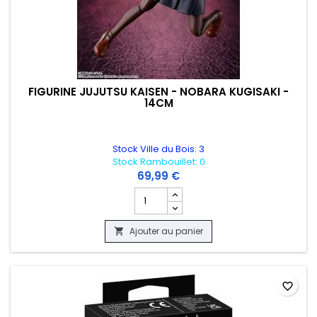
FIGURINE JUJUTSU KAISEN - NOBARA KUGISAKI -
14CM
Stock Ville du Bois: 3
Stock Rambouillet: 0
69,99 €
Champ quantité du produit FIGURINE JU
Ajouter au panier

favorite_border