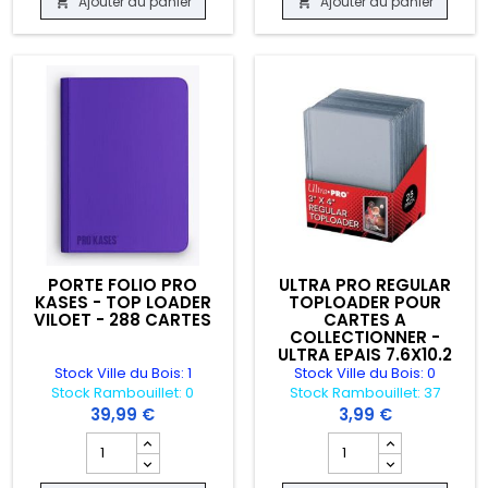
Ajouter au panier
Ajouter au panier


PORTE FOLIO PRO
ULTRA PRO REGULAR
KASES - TOP LOADER
TOPLOADER POUR
VILOET - 288 CARTES
CARTES A
COLLECTIONNER -
ULTRA EPAIS 7.6X10.2
CM - LOT DE 25
Stock Ville du Bois: 1
Stock Ville du Bois: 0
Stock Rambouillet: 0
Stock Rambouillet: 37
39,99 €
3,99 €
ATE GUARD - VERT - 360 CARTES
roduit MATPOD ULTIMATE GUARD BLEU
Champ quantité du produit PORTE FOLIO PRO KASES - TOP
Champ quantité du pro