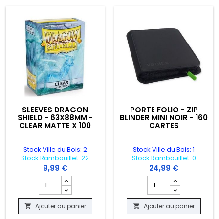
SLEEVES DRAGON
PORTE FOLIO - ZIP
SHIELD - 63X88MM -
BLINDER MINI NOIR - 160
CLEAR MATTE X 100
CARTES
Stock Ville du Bois: 2
Stock Ville du Bois: 1
Stock Rambouillet: 22
Stock Rambouillet: 0
9,99 €
24,99 €
- TRANSPARENT 25PT - X25
oduit MAGNETIC CARD ULTIMATE GUARD - CASE 35 PT
Champ quantité du produit SLEEVES DRAGON SHIELD - 63
Champ quantité du prod
Ajouter au panier
Ajouter au panier

