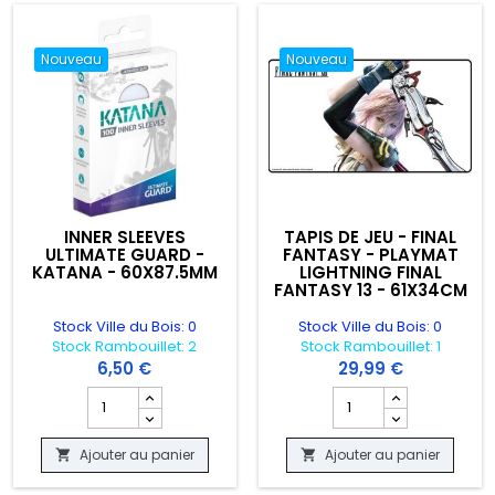
Nouveau
Nouveau
INNER SLEEVES
TAPIS DE JEU - FINAL
ULTIMATE GUARD -
FANTASY - PLAYMAT
KATANA - 60X87.5MM
LIGHTNING FINAL
FANTASY 13 - 61X34CM
Stock Ville du Bois: 0
Stock Ville du Bois: 0
Stock Rambouillet: 2
Stock Rambouillet: 1
6,50 €
29,99 €
X88MM - SOUL AND PETROL MATTE DUAL SLEEVES X 100
oduit SLEEVES DRAGON SHIELD - 63X88MM - BLACK AND GOLD MATTE DUA
Champ quantité du produit INNER SLEEVES ULTIMATE GUA
Champ quantité du pro
Ajouter au panier
Ajouter au panier

