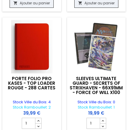
Ajouter au panier
Ajouter au panier


PORTE FOLIO PRO
SLEEVES ULTIMATE
KASES - TOP LOADER
GUARD - SECRETS OF
ROUGE - 288 CARTES
STRIXHAVEN - 66X91MM
- FORCE OF WILL X100
Stock Ville du Bois: 4
Stock Ville du Bois: 0
Stock Rambouillet: 2
Stock Rambouillet: 1
39,99 €
19,99 €
RD - CASE 130 PT
oduit SLEEVES DRAGON SHIELD - 63X88MM - GOLD MATTE X 100
Champ quantité du produit PORTE FOLIO PRO KASES - TO
Champ quantité du pro