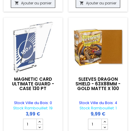
Ajouter au panier
Ajouter au panier


MAGNETIC CARD
SLEEVES DRAGON
ULTIMATE GUARD -
SHIELD - 63X88MM -
CASE 130 PT
GOLD MATTE X 100
Stock Ville du Bois: 0
Stock Ville du Bois: 4
Stock Rambouillet: 19
Stock Rambouillet: 1
3,99 €
9,99 €
63X88 - X25
oduit SLEEVES ULTIMATE GUARD - CORTEX - 66X91MM - BLANC X100
Champ quantité du produit MAGNETIC CARD ULTIMATE GUA
Champ quantité du pr