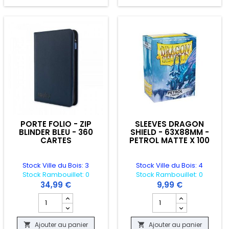
PORTE FOLIO - ZIP
SLEEVES DRAGON
BLINDER BLEU - 360
SHIELD - 63X88MM -
CARTES
PETROL MATTE X 100
Stock Ville du Bois: 3
Stock Ville du Bois: 4
Stock Rambouillet: 0
Stock Rambouillet: 0
34,99 €
9,99 €
TE GUARD - NOIR - 360 CARTES
duit SLEEVES PERFECT FIT CLEAR DRAGON SHIELD - JAPANESE SIZE X100
Champ quantité du produit PORTE FOLIO - ZIP BLINDER BLE
Champ quantité du pro
Ajouter au panier
Ajouter au panier

