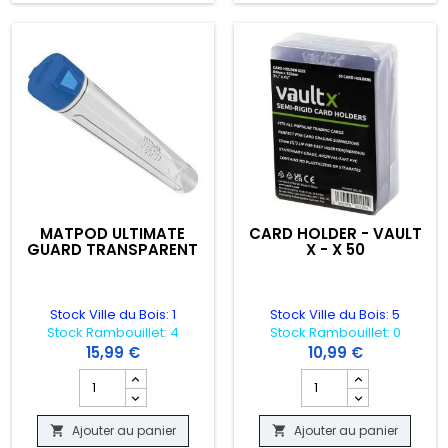
MATPOD ULTIMATE
CARD HOLDER - VAULT
GUARD TRANSPARENT
X - X 50
Stock Ville du Bois: 1
Stock Ville du Bois: 5
Stock Rambouillet: 4
Stock Rambouillet: 0
15,99 €
10,99 €
ARD - CASE 55 PT
oduit SLEEVES PERFECT FIT SIDELOADERS DRAGON SHIELD X100
Champ quantité du produit MATPOD ULTIMATE GUARD TR
Champ quantité du pro
Ajouter au panier
Ajouter au panier

