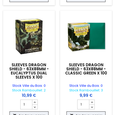
SLEEVES DRAGON
SLEEVES DRAGON
SHIELD - 63X88MM -
SHIELD - 63X88MM -
EUCALYPTUS DUAL
CLASSIC GREEN X 100
SLEEVES X 100
Stock Ville du Bois: 0
Stock Ville du Bois: 0
Stock Rambouillet: 2
Stock Rambouillet: 3
10,99 €
9,99 €
IGIDE - BLEU - 576 CARTES
oduit SLEEVES DRAGON SHIELD - 63X88MM - MATTE DUAL MIGHT X 100
Champ quantité du produit SLEEVES DRAGON SHIELD - 63
Champ quantité du pro