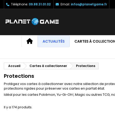
Téléphone:
09.88.31.01.02
Email:
infos@planetgame.fr
M
(
C
C
add_circle_outline
((
Vo
No
d'e
ACCUEIL
ACTUALITÉS
CARTES À COLLECTIO
Accueil
Cartes à collectionner
Protections
Protections
Protégez vos cartes à collectionner avec notre sélection de protec
protections rigides pour préserver vos cartes en parfait état.
Idéal pour les cartes Pokémon, Yu-Gi-Oh!, Magic ou autres TCG, no
Il y a 174 produits.