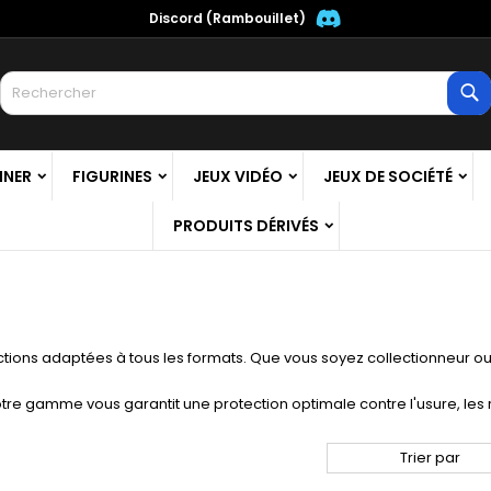
Discord (Rambouillet)
es listes
(modalTitle))
réer une liste d'envies
onnexion
R
Créer une nouvelle liste
confirmMessage))
us devez être connecté pour ajouter des produits à votre liste
m de la liste d'envies
nvies.
NNER
FIGURINES
JEUX VIDÉO
JEUX DE SOCIÉTÉ
((cancelText))
((modalDeleteText)
Annuler
Connexio
PRODUITS DÉRIVÉS
Annuler
Créer une liste d'envie
tions adaptées à tous les formats. Que vous soyez collectionneur ou 
tre gamme vous garantit une protection optimale contre l'usure, les r
Trier par