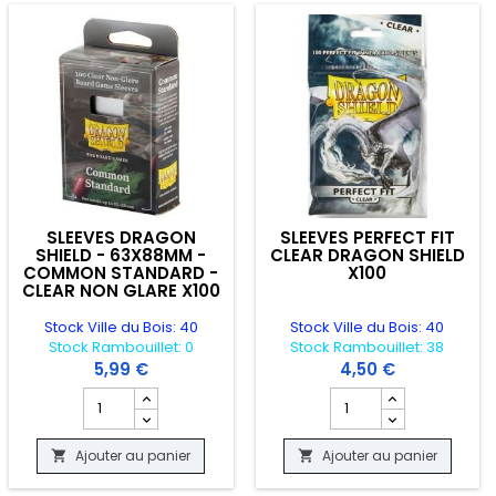
SLEEVES DRAGON
SLEEVES PERFECT FIT
SHIELD - 63X88MM -
CLEAR DRAGON SHIELD
COMMON STANDARD -
X100
CLEAR NON GLARE X100
Stock Ville du Bois: 40
Stock Ville du Bois: 40
Stock Rambouillet: 0
Stock Rambouillet: 38
5,99 €
4,50 €
L SLEEVES X 100
RD - KATANA - 60X87.5MM
duit TAPIS DE JEU - FINAL FANTASY - PLAYMAT LIGHTNING FINAL FANTASY
Champ quantité du produit SLEEVES DRAGON SHIELD - 6
Champ quantité du pro
Ajouter au panier
Ajouter au panier

