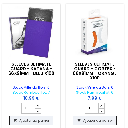
SLEEVES ULTIMATE
SLEEVES ULTIMATE
GUARD - KATANA -
GUARD - CORTEX -
66X91MM - BLEU X100
66X91MM - ORANGE
X100
Stock Ville du Bois: 0
Stock Ville du Bois: 0
Stock Rambouillet: 7
Stock Rambouillet: 6
10,99 €
7,99 €
X88MM - CLEAR MATTE X 100
uit PORTE FOLIO - ZIP BLINDER MINI NOIR - 160 CARTES
Champ quantité du produit SLEEVES ULTIMATE GUARD - KA
Champ quantité du pro
Ajouter au panier
Ajouter au panier

