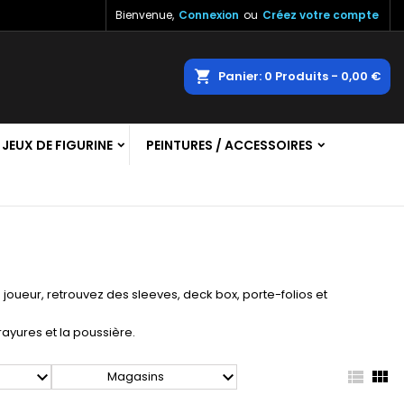
Bienvenue,
Connexion
ou
Créez votre compte
×
×
×
×
echercher
Panier
0
Produits -
0,00 €
JEUX DE FIGURINE
PEINTURES / ACCESSOIRES
)
n
s
joueur, retrouvez des sleeves, deck box, porte-folios et
ayures et la poussière.




Magasins