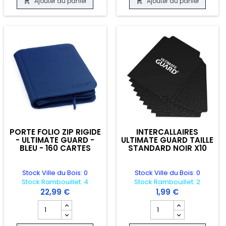
Ajouter au panier
Ajouter au panier


PORTE FOLIO ZIP RIGIDE
INTERCALLAIRES
- ULTIMATE GUARD -
ULTIMATE GUARD TAILLE
BLEU - 160 CARTES
STANDARD NOIR X10
Stock Ville du Bois: 0
Stock Ville du Bois: 0
Stock Rambouillet: 4
Stock Rambouillet: 2
22,99 €
1,99 €
 LOADER VILOET - 288 CARTES
duit ULTRA PRO REGULAR TOPLOADER POUR CARTES A COLLECTIONNER - U
Champ quantité du produit PORTE FOLIO ZIP RIGIDE - ULTI
Champ quantité du pro