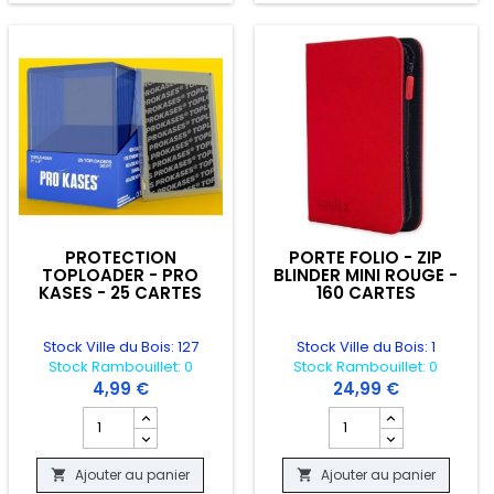
PROTECTION
PORTE FOLIO - ZIP
TOPLOADER - PRO
BLINDER MINI ROUGE -
KASES - 25 CARTES
160 CARTES
Stock Ville du Bois: 127
Stock Ville du Bois: 1
Stock Rambouillet: 0
Stock Rambouillet: 0
4,99 €
24,99 €
ANSPARENT
duit CARD HOLDER - VAULT X - X 50
Champ quantité du produit PROTECTION TOPLOADER - PR
Champ quantité du prod
Ajouter au panier
Ajouter au panier

