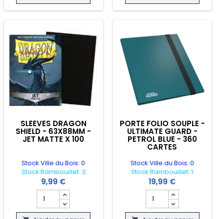
SLEEVES DRAGON
PORTE FOLIO SOUPLE -
SHIELD - 63X88MM -
ULTIMATE GUARD -
JET MATTE X 100
PETROL BLUE - 360
CARTES
Stock Ville du Bois: 0
Stock Ville du Bois: 0
Stock Rambouillet: 3
Stock Rambouillet: 1
9,99 €
19,99 €
X88MM - EUCALYPTUS DUAL SLEEVES X 100
duit SLEEVES DRAGON SHIELD - 63X88MM - CLASSIC GREEN X 100
Champ quantité du produit SLEEVES DRAGON SHIELD - 63X
Champ quantité du pro