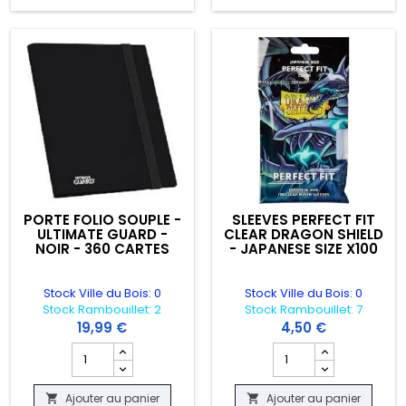
PORTE FOLIO SOUPLE -
SLEEVES PERFECT FIT
ULTIMATE GUARD -
CLEAR DRAGON SHIELD
NOIR - 360 CARTES
- JAPANESE SIZE X100
Stock Ville du Bois: 0
Stock Ville du Bois: 0
Stock Rambouillet: 2
Stock Rambouillet: 7
19,99 €
4,50 €
OUGE - 360 CARTES
duit PORTE FOLIO - ZIP BLINDER MINI BLEU - 160 CARTES
Champ quantité du produit PORTE FOLIO SOUPLE - ULTIMA
Champ quantité du pro
Ajouter au panier
Ajouter au panier

