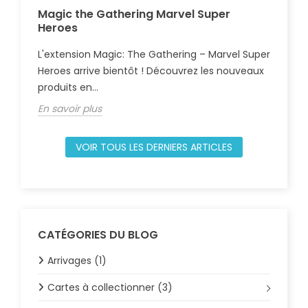
Magic the Gathering Marvel Super
Gu
Heroes
Com
L'extension Magic: The Gathering – Marvel Super
règ
Heroes arrive bientôt ! Découvrez les nouveaux
déb
produits en...
En 
En savoir plus
VOIR TOUS LES DERNIERS ARTICLES
CATÉGORIES DU BLOG
Arrivages (1)
Cartes à collectionner (3)