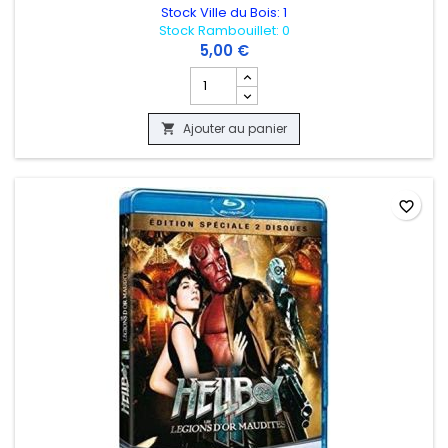
Stock Ville du Bois: 1
Stock Rambouillet: 0
5,00 €
Champ quantité du produit BENJAMIN 
Ajouter au panier

favorite_border