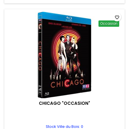
favorite_border
Occasion
CHICAGO "OCCASION"
Stock Ville du Bois: 0