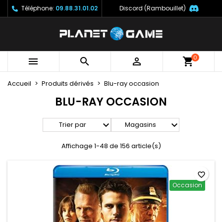
Téléphone:
09.88.31.01.02
Discord (Rambouillet)
×
×
×
×
Mes listes
((modalTitle))
Créer une liste d'envies
Connexion
Créer une nouvelle liste
add_circle_outline
((confirmMessage))
Vous devez être connecté pour ajouter des produits
Nom de la liste d'envies
à votre liste d'envies.
0



((cancelText))
((modalDeleteText))
Accueil
Produits dérivés
Blu-ray occasion
Annuler
Connexion
Annuler
Créer une liste d'envies
BLU-RAY OCCASION


Trier par
Magasins
Affichage 1-48 de 156 article(s)
favorite_border
Occasion