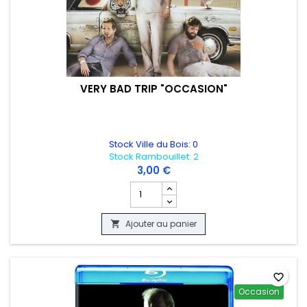
VERY BAD TRIP "OCCASION"
Stock Ville du Bois: 0
Stock Rambouillet: 2
3,00 €
Champ quantité du produit VERY BAD T
Ajouter au panier

favorite_border
Occasion