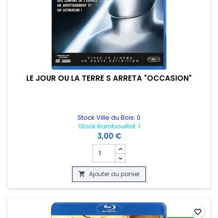
LE JOUR OU LA TERRE S ARRETA "OCCASION"
Stock Ville du Bois: 0
Stock Rambouillet: 1
3,00 €
Champ quantité du produit LE JOUR OU
Ajouter au panier

favorite_border