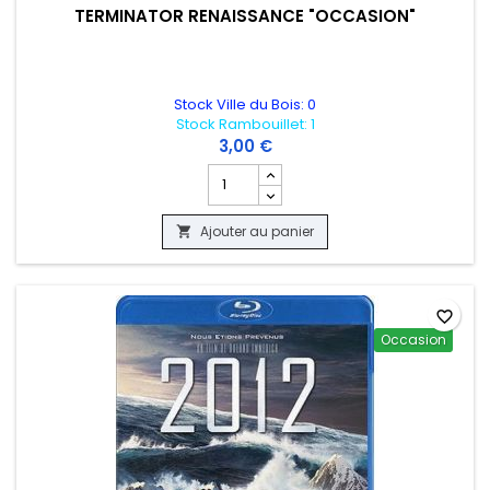
TERMINATOR RENAISSANCE "OCCASION"
Stock Ville du Bois: 0
Stock Rambouillet: 1
3,00 €
Champ quantité du produit TERMINATO
Ajouter au panier

favorite_border
Occasion