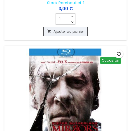
Stock Rambouillet: 1
3,00 €
Champ quantité du produit CHICAGO 
Ajouter au panier

favorite_border
Occasion