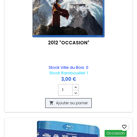
2012 "OCCASION"
Stock Ville du Bois: 0
Stock Rambouillet: 1
3,00 €
Champ quantité du produit 2012 "OCCA
Ajouter au panier

favorite_border
Occasion