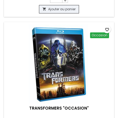
Ajouter au panier

favorite_border
Occasion
TRANSFORMERS "OCCASION"