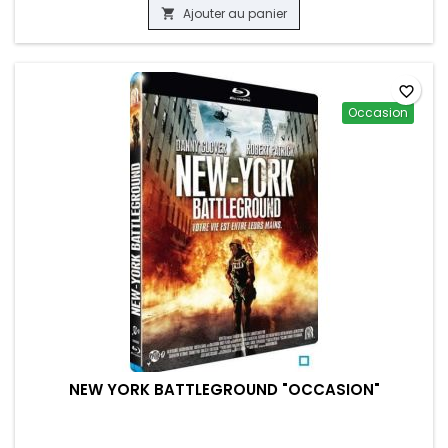
Ajouter au panier

favorite_border
Occasion
NEW YORK BATTLEGROUND "OCCASION"