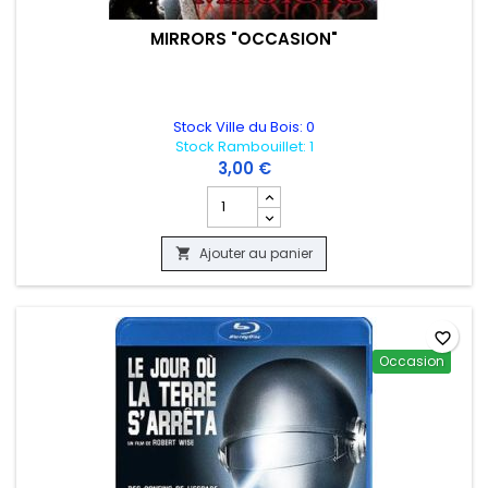
MIRRORS "OCCASION"
Stock Ville du Bois: 0
Stock Rambouillet: 1
3,00 €
Champ quantité du produit MIRRORS "
Ajouter au panier

favorite_border
Occasion