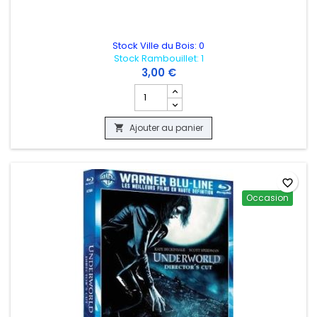
Stock Ville du Bois: 0
Stock Rambouillet: 1
3,00 €
Champ quantité du produit EN SOUVENI
Ajouter au panier

favorite_border
Occasion