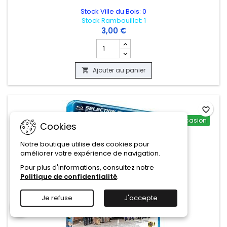
Stock Ville du Bois: 0
Stock Rambouillet: 1
3,00 €
Champ quantité du produit NEW YORK
Ajouter au panier

favorite_border
Occasion
Cookies
Notre boutique utilise des cookies pour
améliorer votre expérience de navigation.
Pour plus d'informations, consultez notre
Politique de confidentialité
.
Je refuse
J'accepte