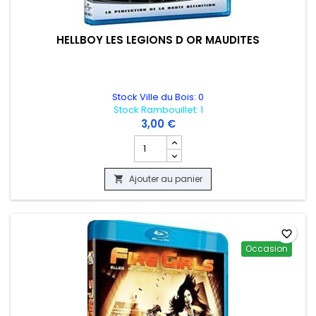
HELLBOY LES LEGIONS D OR MAUDITES
Stock Ville du Bois: 0
Stock Rambouillet: 1
3,00 €
Champ quantité du produit HELLBOY LES
Ajouter au panier

favorite_border
Occasion