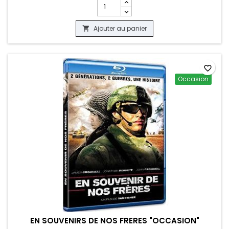
Champ quantité du produit LE SIFFLEUR
Ajouter au panier

favorite_border
Occasion
EN SOUVENIRS DE NOS FRERES "OCCASION"