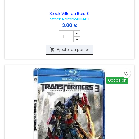
Stock Ville du Bois: 0
Stock Rambouillet: 1
3,00 €
Champ quantité du produit TRANSFOR
Ajouter au panier

favorite_border
Occasion