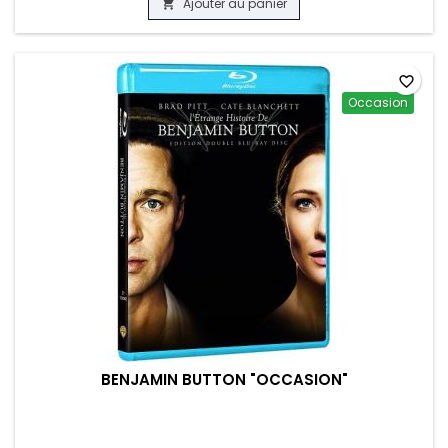
Ajouter au panier

favorite_border
Occasion
BENJAMIN BUTTON "OCCASION"