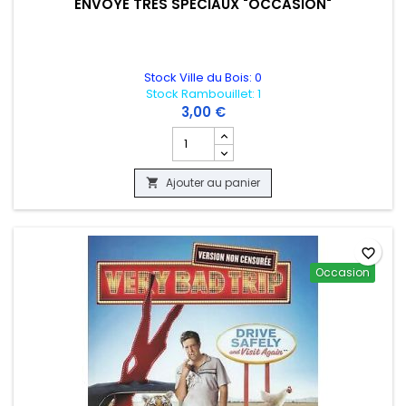
ENVOYE TRES SPECIAUX "OCCASION"
Stock Ville du Bois: 0
Stock Rambouillet: 1
3,00 €
Champ quantité du produit ENVOYE TR
Ajouter au panier

favorite_border
Occasion