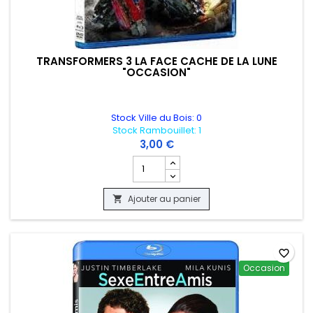
TRANSFORMERS 3 LA FACE CACHE DE LA LUNE
"OCCASION"
Stock Ville du Bois: 0
Stock Rambouillet: 1
3,00 €
Champ quantité du produit TRANSFORME
Ajouter au panier

favorite_border
Occasion