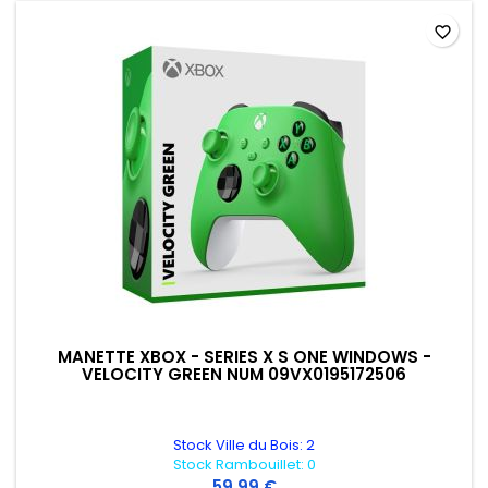
favorite_border
MANETTE XBOX - SERIES X S ONE WINDOWS -
VELOCITY GREEN NUM 09VX0195172506
Stock Ville du Bois: 2
Stock Rambouillet: 0
59,99 €