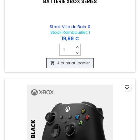
BATTERIE XBOX SERIES
Stock Ville du Bois: 0
Stock Rambouillet: 1
19,99 €
Champ quantité du produit BATTERIE XB
Ajouter au panier

favorite_border