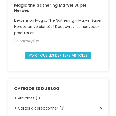
Magic the Gathering Marvel Super
Gu
Heroes
Com
L'extension Magic: The Gathering – Marvel Super
règ
Heroes arrive bientôt ! Découvrez les nouveaux
déb
produits en...
En 
En savoir plus
VOIR TOUS LES DERNIERS ARTICLES
CATÉGORIES DU BLOG
Arrivages (1)
Cartes à collectionner (3)