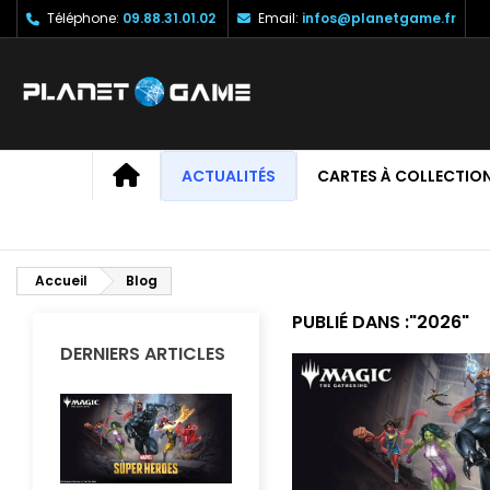
Téléphone:
09.88.31.01.02
Email:
infos@planetgame.fr
M
(
C
C
add_circle_outline
((
Vo
No
d'e
ACCUEIL
ACTUALITÉS
CARTES À COLLECTIO
Accueil
Blog
PUBLIÉ DANS :"2026"
DERNIERS ARTICLES