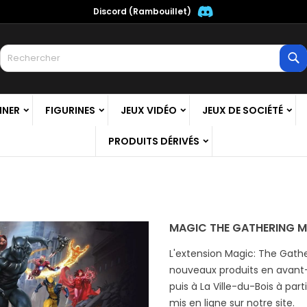
Discord (Rambouillet)
es listes
(modalTitle))
réer une liste d'envies
onnexion
R
Créer une nouvelle liste
confirmMessage))
us devez être connecté pour ajouter des produits à votre liste
m de la liste d'envies
nvies.
NNER
FIGURINES
JEUX VIDÉO
JEUX DE SOCIÉTÉ
((cancelText))
((modalDeleteText)
Annuler
Connexio
PRODUITS DÉRIVÉS
Annuler
Créer une liste d'envie
MAGIC THE GATHERING M
L'extension Magic: The Gathe
nouveaux produits en avant-
puis à La Ville-du-Bois à parti
mis en ligne sur notre site.