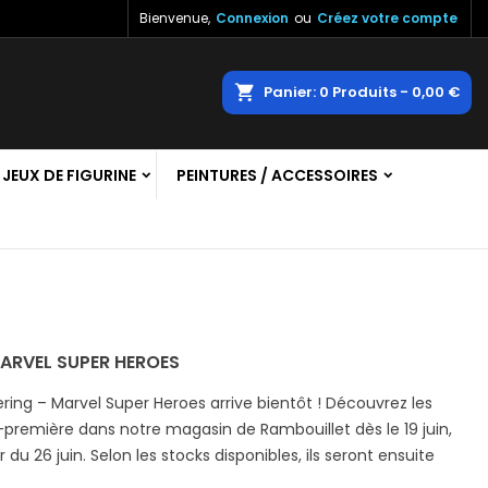
Bienvenue,
Connexion
ou
Créez votre compte
×
×
×
×
echercher
Panier
0
Produits -
0,00 €
JEUX DE FIGURINE
PEINTURES / ACCESSOIRES
)
n
s
ARVEL SUPER HEROES
ring – Marvel Super Heroes arrive bientôt ! Découvrez les
première dans notre magasin de Rambouillet dès le 19 juin,
r du 26 juin. Selon les stocks disponibles, ils seront ensuite