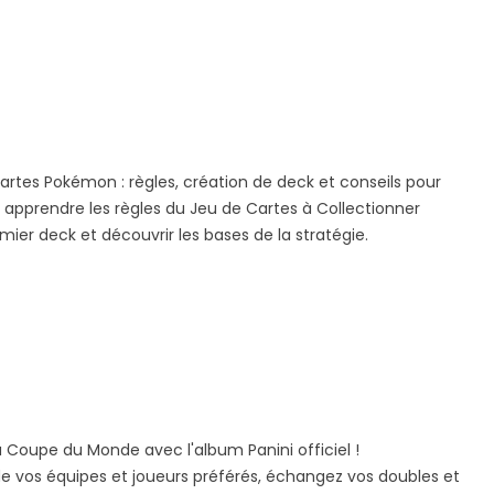
 TCG
Magic the
Final Fantasy
Gathering Marvel
Magic the
yberpunk
Super Heroes
Gathering
nouveau
L'extension Magic:
Les produits Final
 à
The Gathering –
Fantasy x Magic: The
inspiré
Marvel Super Heroes
Gathering sont de
tes Pokémon : règles, création de deck et conseils pour
arrive bientôt !
retour en stock !
 TCG...
apprendre les règles du Jeu de Cartes à Collectionner
Découvrez les
Profitez également
ier deck et découvrir les bases de la stratégie.
nouveaux produits
d'une promotion...
en...
En savoir plus
En savoir plus
a Coupe du Monde avec l'album Panini officiel !
de vos équipes et joueurs préférés, échangez vos doubles et