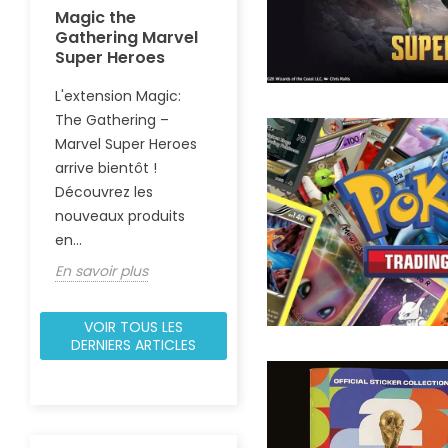
Magic the
Guide Pokémon
Pa
Gathering Marvel
m
Super Heroes
Comment jouer au
Re
Jeu de Cartes
L'extension Magic:
l'
Pokémon : règles,
The Gathering –
he
du
création de deck et
Marvel Super Heroes
l'a
conseils pour débuter
arrive bientôt !
Co
Guide complet pour...
Découvrez les
t
vig
En savoir plus
nouveaux produits
En 
en...
En savoir plus
VOIR TOUS LES
DERNIERS ARTICLES