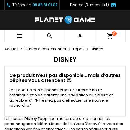
Téléphone:
09.88.31.01.02
Discord (Rambouillet)
×
×
×
×
Mes listes
((modalTitle))
Créer une liste d'envies
Connexion
Créer une nouvelle liste
add_circle_outline
((confirmMessage))
Vous devez être connecté pour ajouter des produits
Nom de la liste d'envies
à votre liste d'envies.
0



((cancelText))
((modalDeleteText))
Accueil
Cartes à collectionner
Topps
Disney
Annuler
Connexion
Annuler
Créer une liste d'envies
DISNEY
Ce produit n’est pas disponible… mais d’autres
pépites vous attendent 😉
Les produits non disponibles sont retirés de notre
catalogue afin de garantir une navigation plus claire et
agréable. 👉 “N’hésitez pas à effectuer une nouvelle
recherche.”
Les cartes Disney Topps permettent de collectionner les
personnages emblématiques de l’univers Disney à travers des
collections variées et attractives. Ces cartes séduisent aussi