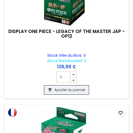
DISPLAY ONE PIECE - LEGACY OF THE MASTER JAP -
OP12
Stock Ville du Bois: 0
Stock Rambouillet: 3
139,99 €
Champ quantité du produit DISPLAY ONE
Ajouter au panier

favorite_border