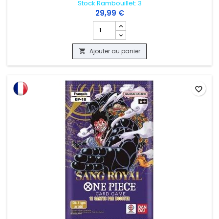
Stock Rambouillet: 3
29,99 €
Champ quantité du produit ONE PIECE -
Ajouter au panier

favorite_border