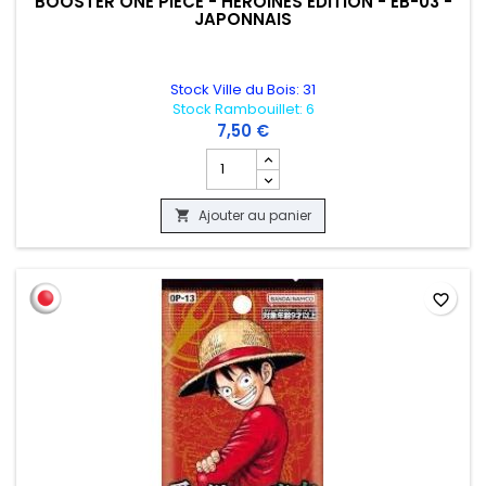
BOOSTER ONE PIECE - HEROINES EDITION - EB-03 -
JAPONNAIS
Stock Ville du Bois: 31
Stock Rambouillet: 6
7,50 €
Champ quantité du produit BOOSTER ONE
Ajouter au panier

favorite_border