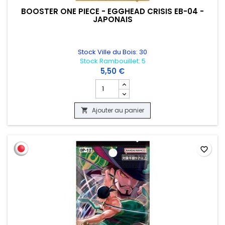
BOOSTER ONE PIECE - EGGHEAD CRISIS EB-04 -
JAPONAIS
Stock Ville du Bois: 30
Stock Rambouillet: 5
5,50 €
Champ quantité du produit BOOSTER ON
Ajouter au panier

favorite_border