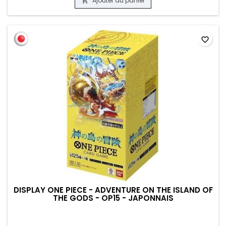
Ajouter au panier

favorite_border
DISPLAY ONE PIECE - ADVENTURE ON THE ISLAND OF
THE GODS - OP15 - JAPONNAIS