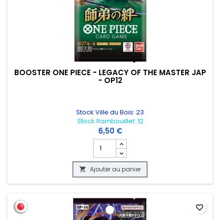
BOOSTER ONE PIECE - LEGACY OF THE MASTER JAP
- OP12
Stock Ville du Bois: 23
Stock Rambouillet: 12
6,50 €
Champ quantité du produit BOOSTER ON
Ajouter au panier

favorite_border