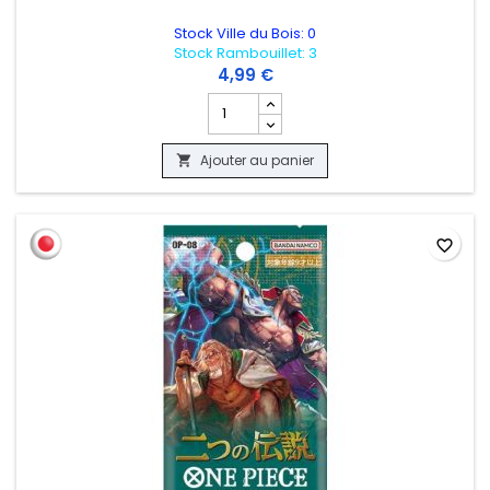
Stock Ville du Bois: 0
Stock Rambouillet: 3
4,99 €
Champ quantité du produit BOOSTER ON
Ajouter au panier

favorite_border