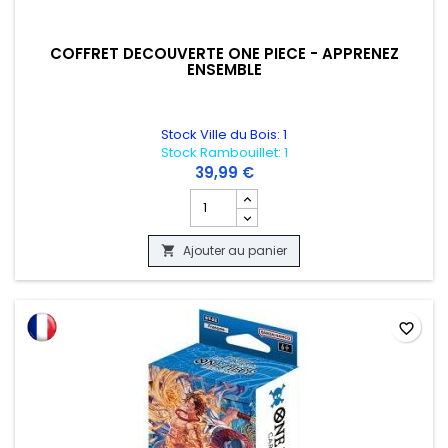
COFFRET DECOUVERTE ONE PIECE - APPRENEZ
ENSEMBLE
Stock Ville du Bois: 1
Stock Rambouillet: 1
39,99 €
Champ quantité du produit COFFRET D
Ajouter au panier

favorite_border