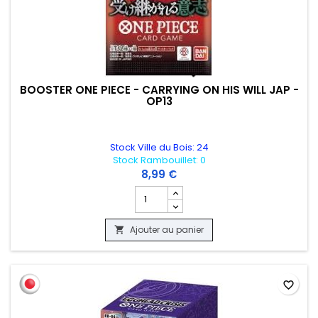
BOOSTER ONE PIECE - CARRYING ON HIS WILL JAP -
OP13
Stock Ville du Bois: 24
Stock Rambouillet: 0
8,99 €
Champ quantité du produit BOOSTER ONE
Ajouter au panier

favorite_border