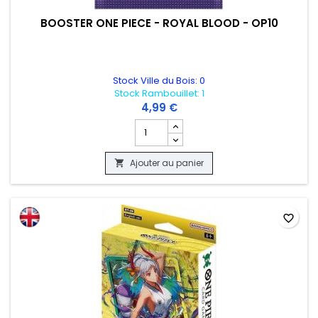
BOOSTER ONE PIECE - ROYAL BLOOD - OP10
Stock Ville du Bois: 0
Stock Rambouillet: 1
4,99 €
Champ quantité du produit BOOSTER ON
Ajouter au panier

favorite_border