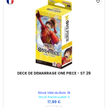
favorite_border
DECK DE DEMARRAGE ONE PIECE - ST 29
Stock Ville du Bois: 18
Stock Rambouillet: 5
17,99 €
Champ quantité du produit DECK DE DE