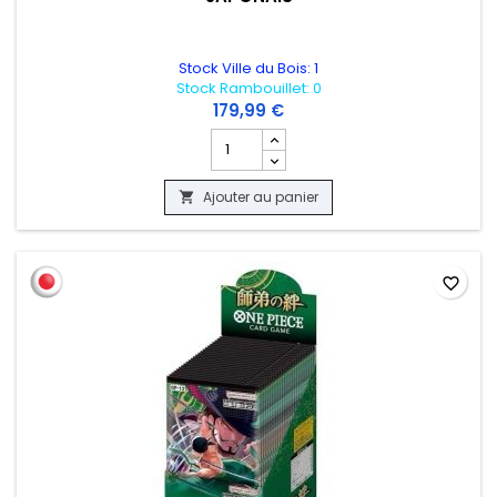
Stock Ville du Bois: 1
Stock Rambouillet: 0
179,99 €
Champ quantité du produit DISPLAY ONE
Ajouter au panier

favorite_border