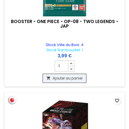
BOOSTER - ONE PIECE - OP-08 - TWO LEGENDS -
JAP
Stock Ville du Bois: 4
Stock Rambouillet: 1
3,99 €
Champ quantité du produit BOOSTER - 
Ajouter au panier

favorite_border