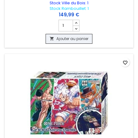
Stock Ville du Bois: 1
Stock Rambouillet: 1
149,99 €
Champ quantité du produit DISPLAY ONE
Ajouter au panier

favorite_border