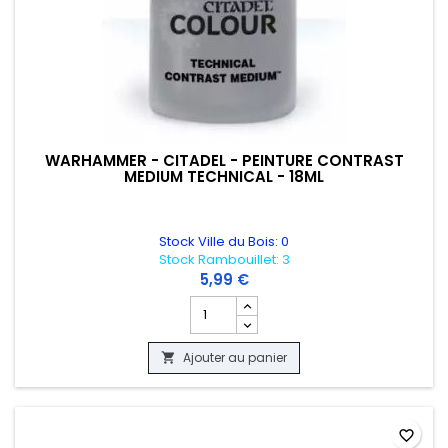
WARHAMMER - CITADEL - PEINTURE CONTRAST
MEDIUM TECHNICAL - 18ML
Stock Ville du Bois: 0
Stock Rambouillet: 3
5,99 €
Champ quantité du produit WARHAMMER 
Ajouter au panier

favorite_border