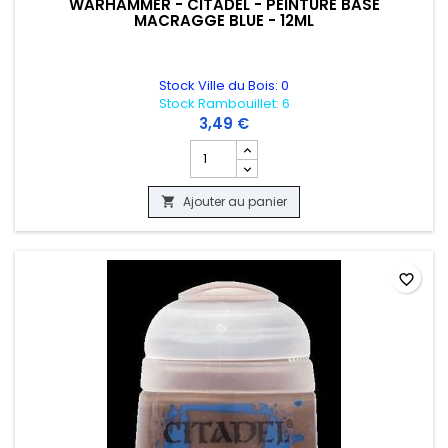
WARHAMMER - CITADEL - PEINTURE BASE
MACRAGGE BLUE - 12ML
Stock Ville du Bois: 0
Stock Rambouillet: 6
3,49 €
Champ quantité du produit WARHAMMER 
Ajouter au panier

favorite_border