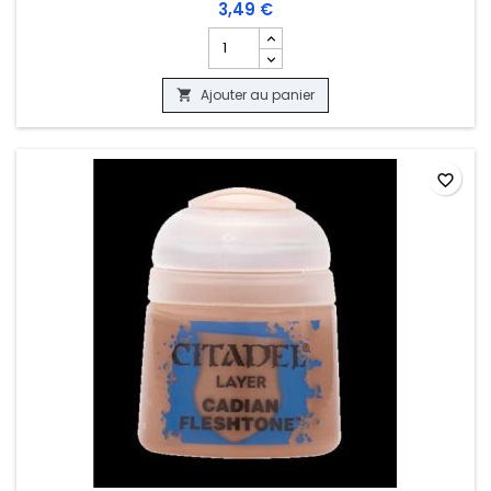
3,49 €
Champ quantité du produit WARHAMMER 
Ajouter au panier

favorite_border