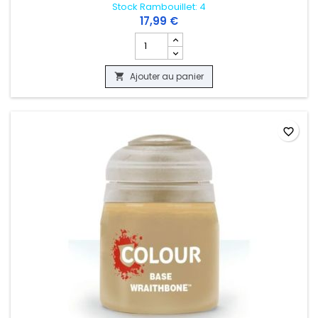
Stock Rambouillet: 4
17,99 €
Champ quantité du produit WARHAMMER
Ajouter au panier

favorite_border