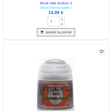
Stock Ville du Bois: 0
Stock Rambouillet: 1
24,99 €
Champ quantité du produit WARHAMMER
Ajouter au panier

favorite_border