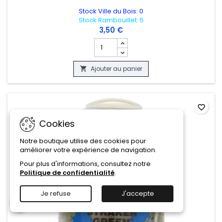
Stock Ville du Bois: 0
Stock Rambouillet: 5
3,50 €
Champ quantité du produit WARHAMMER 
Ajouter au panier

favorite_border
Cookies
Notre boutique utilise des cookies pour
améliorer votre expérience de navigation.
Pour plus d'informations, consultez notre
Politique de confidentialité
.
Je refuse
J'accepte