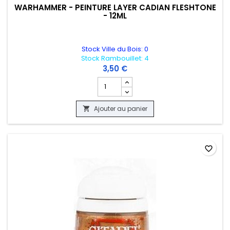
WARHAMMER - PEINTURE LAYER CADIAN FLESHTONE
- 12ML
Stock Ville du Bois: 0
Stock Rambouillet: 4
3,50 €
Champ quantité du produit WARHAMMER 
Ajouter au panier

favorite_border