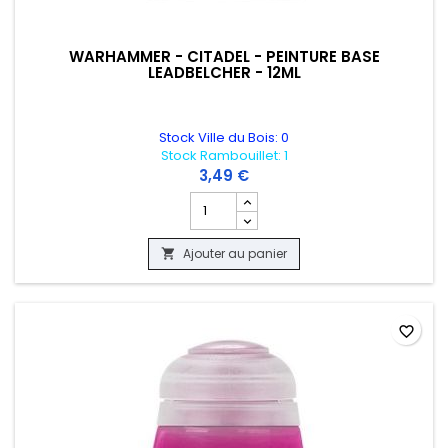
WARHAMMER - CITADEL - PEINTURE BASE
LEADBELCHER - 12ML
Stock Ville du Bois: 0
Stock Rambouillet: 1
3,49 €
Champ quantité du produit WARHAMMER 
Ajouter au panier

favorite_border