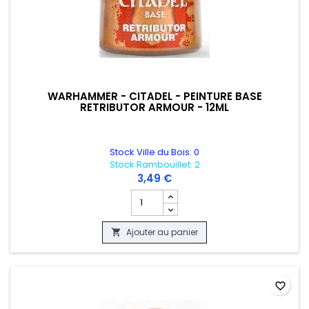
WARHAMMER - CITADEL - PEINTURE BASE
RETRIBUTOR ARMOUR - 12ML
Stock Ville du Bois: 0
Stock Rambouillet: 2
3,49 €
Champ quantité du produit WARHAMMER 
Ajouter au panier

favorite_border