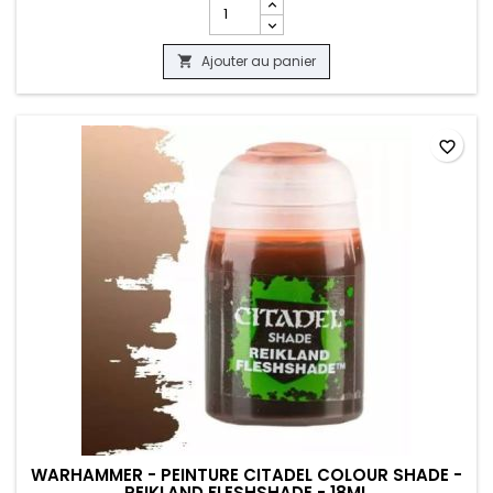
Champ quantité du produit WARHAMMER 
Ajouter au panier

favorite_border
WARHAMMER - PEINTURE CITADEL COLOUR SHADE -
REIKLAND FLESHSHADE - 18ML