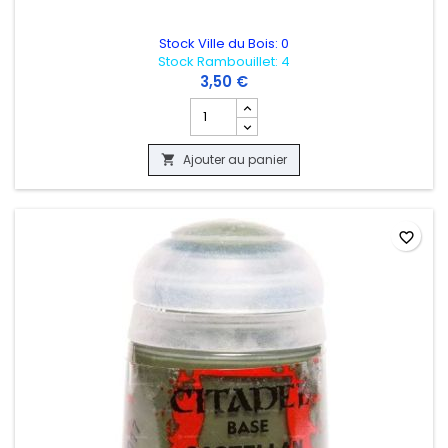
Stock Ville du Bois: 0
Stock Rambouillet: 4
3,50 €
Champ quantité du produit WARHAMMER 
Ajouter au panier

favorite_border