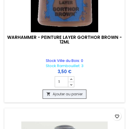
WARHAMMER - PEINTURE LAYER GORTHOR BROWN -
12ML
Stock Ville du Bois: 0
Stock Rambouillet: 3
3,50 €
Champ quantité du produit WARHAMMER
Ajouter au panier

favorite_border