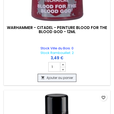
WARHAMMER - CITADEL - PEINTURE BLOOD FOR THE
BLOOD GOD - 12ML
Stock Ville du Bois: 0
Stock Rambouillet: 2
3,49 €
Champ quantité du produit WARHAMMER 
Ajouter au panier

favorite_border