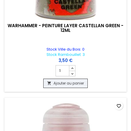
WARHAMMER - PEINTURE LAYER CASTELLAN GREEN -
12ML
Stock Ville du Bois: 0
Stock Rambouillet: 3
3,50 €
Champ quantité du produit WARHAMMER 
Ajouter au panier

favorite_border