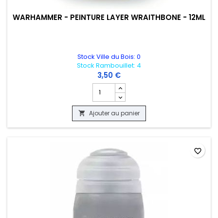
WARHAMMER - PEINTURE LAYER WRAITHBONE - 12ML
Stock Ville du Bois: 0
Stock Rambouillet: 4
3,50 €
Champ quantité du produit WARHAMMER
Ajouter au panier

favorite_border