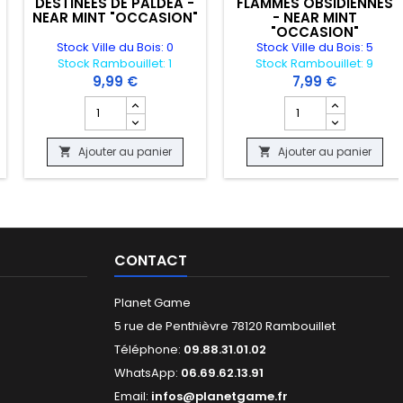
DESTINEES DE PALDEA -
FLAMMES OBSIDIENNES
NEAR MINT "OCCASION"
- NEAR MINT
"OCCASION"
Stock Ville du Bois: 0
Stock Ville du Bois: 5
Stock Rambouillet: 1
Stock Rambouillet: 9
9,99 €
7,99 €
NEAR MINT "OCCASION"
/12 - TRAINER KIT - GOOD "OCCASION"
 produit CARTE POKEMON - GROLEM 018/050 - SM4S - NEAR MINT "OCC
Champ quantité du produit CARTE POKEMON - RIOLU 17
Champ quantité du 
Ajouter au panier
Ajouter au panier


CONTACT
Planet Game
5 rue de Penthièvre 78120 Rambouillet
Téléphone:
09.88.31.01.02
WhatsApp:
06.69.62.13.91
Email:
infos@planetgame.fr