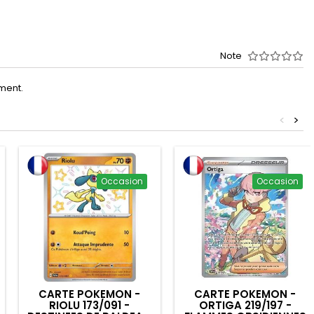
Note
oment.
<
>
Occasion
Occasion
CARTE POKEMON -
CARTE POKEMON -
RIOLU 173/091 -
ORTIGA 219/197 -