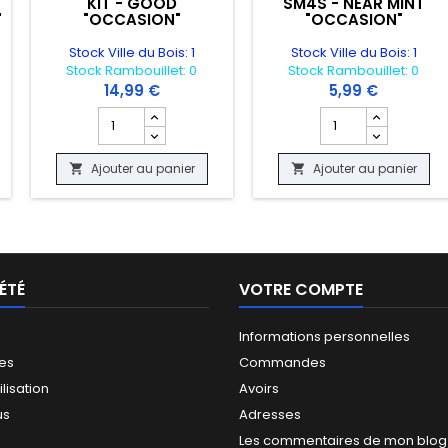
KIT - GOOD
SM4S - NEAR MINT
"
"OCCASION"
"OCCASION"
Stock Ville du Bois: 1
Stock Ville du Bois: 1
Stock Rambouillet: 0
Stock Rambouillet: 0
14,99 €
5,99 €
 produit CARTE POKEMON - GOUPELIN 14/124 - IMPACT DES DESTINS - 
Champ quantité du produit CARTE POKEMON - POSIPI 6
Champ quantité du
Ajouter au panier
Ajouter au panier


ÉTÉ
VOTRE COMPTE
Informations personnelles
les
Commandes
ilisation
Avoirs
us
Adresses
Les commentaires de mon blog