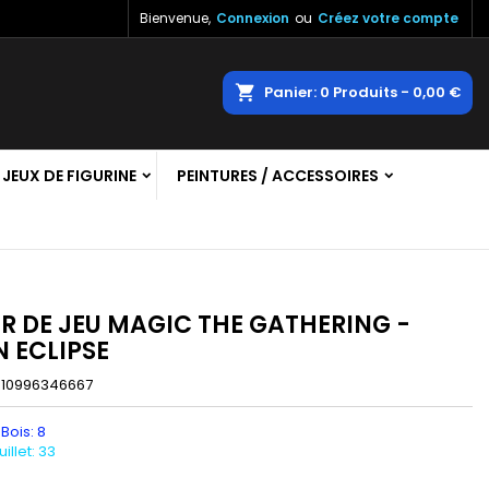
Bienvenue,
Connexion
ou
Créez votre compte
×
×
×
echercher
Panier
0
Produits -
0,00 €
JEUX DE FIGURINE
PEINTURES / ACCESSOIRES
n
s
R DE JEU MAGIC THE GATHERING -
 ECLIPSE
010996346667
 Bois: 8
llet: 33