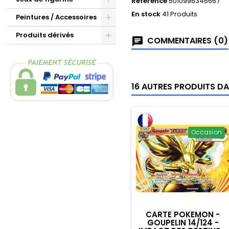
Référence
5010996346667
En stock
41 Produits
Peintures / Accessoires
Produits dérivés
COMMENTAIRES (0)
16 AUTRES PRODUITS DA
Occasion
CARTE POKEMON -
GOUPELIN 14/124 -