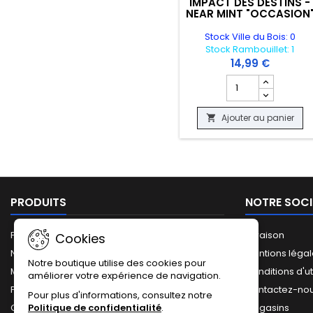
IMPACT DES DESTINS -
NEAR MINT "OCCASION
Stock Ville du Bois: 0
Stock Rambouillet: 1
14,99 €
Champ quantité du
Ajouter au panier

PRODUITS
NOTRE SOCI
Promotions
Livraison
Cookies
Nouveaux produits
Mentions léga
Notre boutique utilise des cookies pour
Meilleures ventes
Conditions d'ut
améliorer votre expérience de navigation.
Plan du site
Contactez-no
Pour plus d'informations, consultez notre
Politique de confidentialité
.
Catalogue complet
Magasins