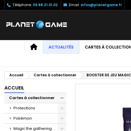
Téléphone:
09.88.31.01.02
Email:
infos@planetgame.fr
M
C
C
add_circle_outline
Vo
No
d'e
ACCUEIL
ACTUALITÉS
CARTES À COLLECTIO
Accueil
Cartes à collectionner
BOOSTER DE JEU MAGIC
ACCUEIL
Cartes à collectionner
Protections
Pokémon
Magic the gathering