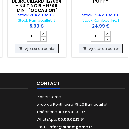
DEBROUILLARD 112/084
POPPY
- NUIT NOIR - NEAR
MINT "OCCASION"
Stock Ville du Bois: 0
Stock Ville du Bois: 0
Stock Rambouillet: 3
Stock Rambouillet: 1
5,99 €
24,99 €
"OCCASION"
LE V 178/195 - TEMPETE ARGENTEE - NEAR MINT "OCCASION"
 produit BOOSTER MAGIC THE GATHERING - CONSPIRACY ENG
Champ quantité du produit CARTE POKEMON - SBIRE DU
Champ quantité du p
Ajouter au panier
Ajouter au panier


CONTACT
Planet Game
5 rue de Penthièvre 78120 Rambouillet
Téléphone:
09.88.31.01.02
WhatsApp:
06.69.62.13.91
Email:
infos@planetgame.fr