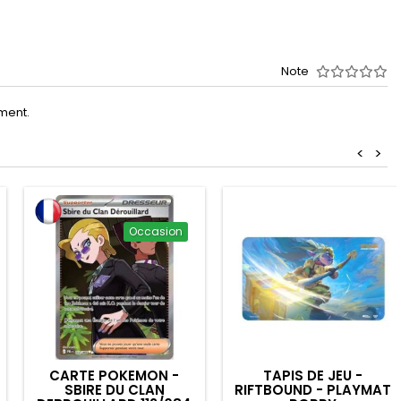
Note
oment.
<
>
Occasion
CARTE POKEMON -
TAPIS DE JEU -
SBIRE DU CLAN
RIFTBOUND - PLAYMAT