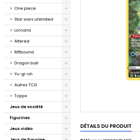
One piece
Star wars unlimited
Lorcana
Altered
Riftbound
Dragon ball
Yu-gi-oh
Autres TCG
Topps
Jeux de société
Figurines
DÉTAILS DU PRODUIT
Jeux vidéo
Jeux de figurine