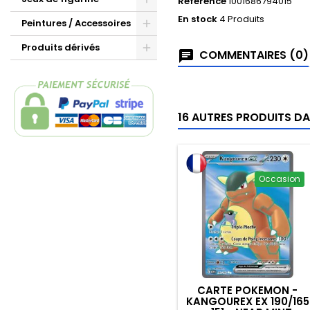
Référence
1001686794015
En stock
4 Produits
Peintures / Accessoires
Produits dérivés
COMMENTAIRES (0)
16 AUTRES PRODUITS DA
Occasion
CARTE POKEMON -
KANGOUREX EX 190/165