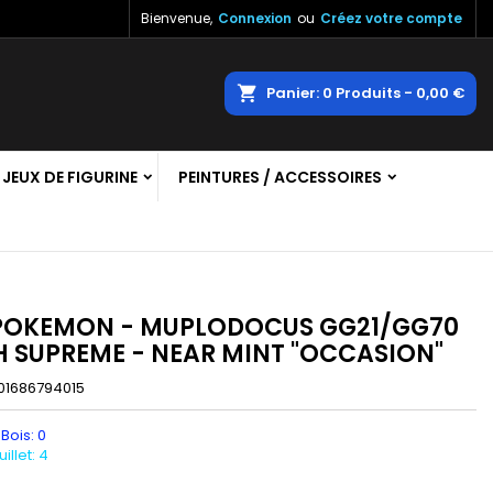
Bienvenue,
Connexion
ou
Créez votre compte
×
×
×
echercher
Panier
0
Produits -
0,00 €
JEUX DE FIGURINE
PEINTURES / ACCESSOIRES
n
s
POKEMON - MUPLODOCUS GG21/GG70
TH SUPREME - NEAR MINT "OCCASION"
01686794015
 Bois: 0
llet: 4