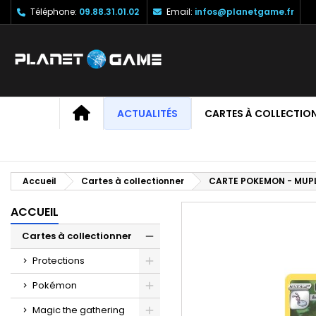
Téléphone:
09.88.31.01.02
Email:
infos@planetgame.fr
M
C
C
add_circle_outline
Vo
No
d'e
ACCUEIL
ACTUALITÉS
CARTES À COLLECTIO
Accueil
Cartes à collectionner
CARTE POKEMON - MUPL
ACCUEIL
Cartes à collectionner
Protections
Pokémon
Magic the gathering