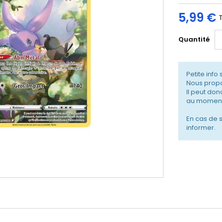
5,99 €
Quantité
Petite info 
Nous propo
Il peut don
au moment
En cas de 
informer.