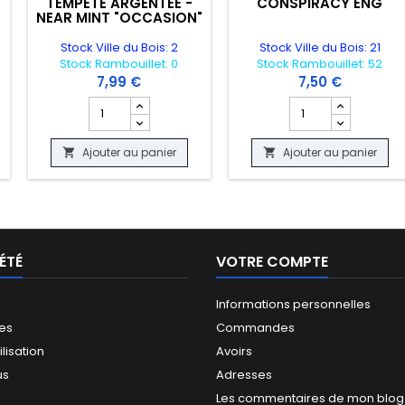
TEMPETE ARGENTEE -
CONSPIRACY ENG
NEAR MINT "OCCASION"
Stock Ville du Bois: 2
Stock Ville du Bois: 21
Stock Rambouillet: 0
Stock Rambouillet: 52
7,99 €
7,50 €
 produit CARTE POKEMON - KANGOUREX EX 190/165 - 151 - NEAR MINT 
Champ quantité du produit CARTE POKEMON - MYSDIBU
Champ quantité du
Ajouter au panier
Ajouter au panier


ÉTÉ
VOTRE COMPTE
Informations personnelles
les
Commandes
ilisation
Avoirs
us
Adresses
Les commentaires de mon blog