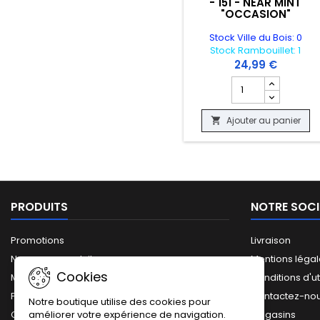
- 151 - NEAR MINT
"OCCASION"
Stock Ville du Bois: 0
Stock Rambouillet: 1
24,99 €
Champ quantité du
Ajouter au panier

PRODUITS
NOTRE SOCI
Promotions
Livraison
Nouveaux produits
Mentions léga
Cookies
Meilleures ventes
Conditions d'ut
Plan du site
Contactez-no
Notre boutique utilise des cookies pour
améliorer votre expérience de navigation.
Catalogue complet
Magasins