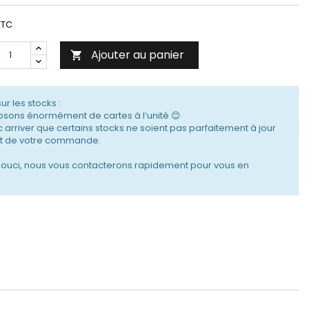
TTC
Ajouter au panier

sur les stocks :
sons énormément de cartes à l’unité 😊
c arriver que certains stocks ne soient pas parfaitement à jour
 de votre commande.
souci, nous vous contacterons rapidement pour vous en