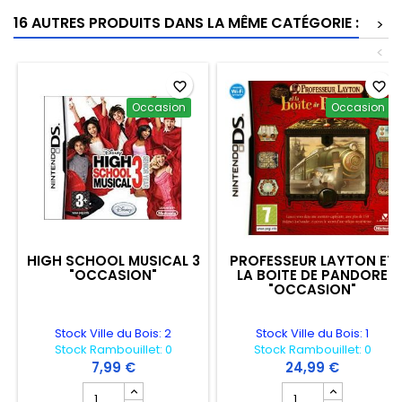
16 AUTRES PRODUITS DANS LA MÊME CATÉGORIE :
>
<
favorite_border
favorite_border
Occasion
Occasion
HIGH SCHOOL MUSICAL 3
PROFESSEUR LAYTON ET
"OCCASION"
LA BOITE DE PANDORE
"OCCASION"
Stock Ville du Bois: 2
Stock Ville du Bois: 1
Stock Rambouillet: 0
Stock Rambouillet: 0
7,99 €
24,99 €
Champ quantité du produit HIGH SCHOOL MUSICAL 3 "
Champ quantité du 