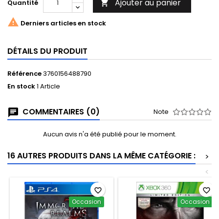
Ajouter au panier
Quantité


Derniers articles en stock
DÉTAILS DU PRODUIT
Référence
3760156488790
En stock
1 Article
COMMENTAIRES (0)
Note
Aucun avis n'a été publié pour le moment.
16 AUTRES PRODUITS DANS LA MÊME CATÉGORIE :
>
<
favorite_border
favorite_border
Occasion
Occasion