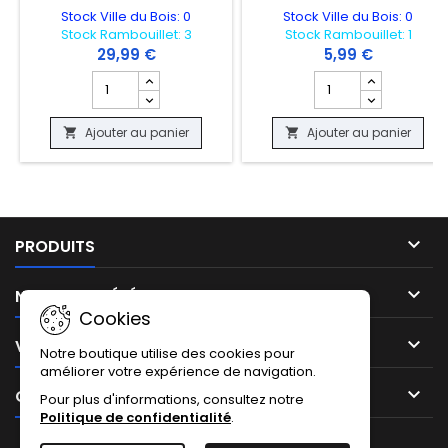
Stock Ville du Bois: 0
Stock Ville du Bois: 0
Stock Rambouillet: 3
Stock Rambouillet: 1
29,99 €
5,99 €
Champ quantité du produit DECK BOX ALCOVE FLIP - MA
Champ quantité du p
Ajouter au panier
Ajouter au panier



PRODUITS

NOTRE SOCIÉTÉ
Cookies

VOTRE COMPTE
Notre boutique utilise des cookies pour
améliorer votre expérience de navigation.

CONTACT
Pour plus d'informations, consultez notre
Politique de confidentialité
.
Facebook
Instagram
TikTok