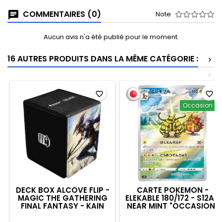
COMMENTAIRES (0)
Note
Aucun avis n'a été publié pour le moment.
16 AUTRES PRODUITS DANS LA MÊME CATÉGORIE :
>
<
favorite_border
favorite_border
Occasion
DECK BOX ALCOVE FLIP -
CARTE POKEMON -
MAGIC THE GATHERING
ELEKABLE 180/172 - S12A -
FINAL FANTASY - KAIN
NEAR MINT "OCCASION"