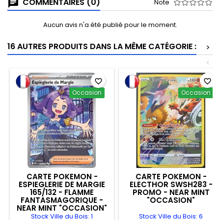
COMMENTAIRES (0)
Note
Aucun avis n'a été publié pour le moment.
16 AUTRES PRODUITS DANS LA MÊME CATÉGORIE :
>
<
favorite_border
favorite_border
Occasion
Occasion
CARTE POKEMON -
CARTE POKEMON -
ESPIEGLERIE DE MARGIE
ELECTHOR SWSH283 -
165/132 - FLAMME
PROMO - NEAR MINT
FANTASMAGORIQUE -
"OCCASION"
NEAR MINT "OCCASION"
Stock Ville du Bois: 1
Stock Ville du Bois: 6