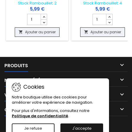
Stock Rambouillet: 2
Stock Rambouillet: 4
5,99 €
5,99 €
Champ quantité du produit CARTE POKEMON - ESPIEGL
Champ quantité du 
Ajouter au panier
Ajouter au panier



PRODUITS

NOTRE SOCIÉTÉ
Cookies

VOTRE COMPTE
Notre boutique utilise des cookies pour
améliorer votre expérience de navigation.

CONTACT
Pour plus d'informations, consultez notre
Politique de confidentialité
.
Facebook
Instagram
TikTok
Je refuse
J'accepte