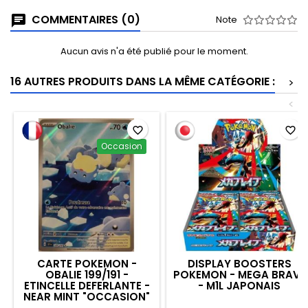
COMMENTAIRES (0)
Note
Aucun avis n'a été publié pour le moment.
16 AUTRES PRODUITS DANS LA MÊME CATÉGORIE :
>
<
favorite_border
favorite_border
Occasion
CARTE POKEMON -
DISPLAY BOOSTERS
OBALIE 199/191 -
POKEMON - MEGA BRAVE
ETINCELLE DEFERLANTE -
- M1L JAPONAIS
NEAR MINT "OCCASION"