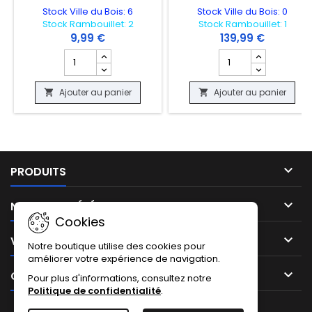
Stock Ville du Bois: 6
Stock Ville du Bois: 0
Stock Rambouillet: 2
Stock Rambouillet: 1
9,99 €
139,99 €
Champ quantité du produit CARTE POKEMON - OBALIE 19
Champ quantité du 
Ajouter au panier
Ajouter au panier



PRODUITS

NOTRE SOCIÉTÉ
Cookies

VOTRE COMPTE
Notre boutique utilise des cookies pour
améliorer votre expérience de navigation.

CONTACT
Pour plus d'informations, consultez notre
Politique de confidentialité
.
Facebook
Instagram
TikTok