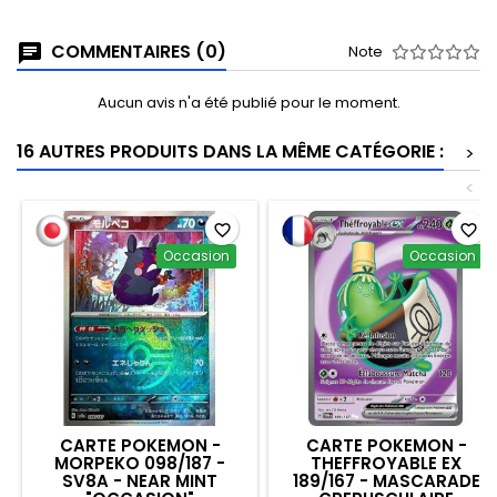
COMMENTAIRES (0)
Note
Aucun avis n'a été publié pour le moment.
16 AUTRES PRODUITS DANS LA MÊME CATÉGORIE :
>
<
favorite_border
favorite_border
Occasion
Occasion
CARTE POKEMON -
CARTE POKEMON -
MORPEKO 098/187 -
THEFFROYABLE EX
SV8A - NEAR MINT
189/167 - MASCARADE