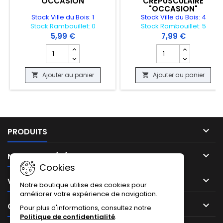
"OCCASION"
CREPUSCULAIRE
"OCCASION"
Stock Ville du Bois: 1
Stock Ville du Bois: 4
Stock Rambouillet: 0
Stock Rambouillet: 5
5,99 €
7,99 €
Champ quantité du produit CARTE POKEMON - MORPEKO
Champ quantité du 
Ajouter au panier
Ajouter au panier



PRODUITS

NOTRE SOCIÉTÉ
Cookies

VOTRE COMPTE
Notre boutique utilise des cookies pour
améliorer votre expérience de navigation.

CONTACT
Pour plus d'informations, consultez notre
Politique de confidentialité
.