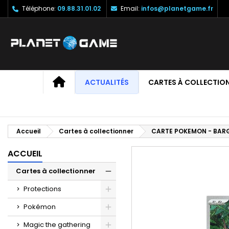
Téléphone:
09.88.31.01.02
Email:
infos@planetgame.fr
M
C
C
add_circle_outline
Vo
No
d'e
ACCUEIL
ACTUALITÉS
CARTES À COLLECTIO
Accueil
Cartes à collectionner
CARTE POKEMON - BARG
ACCUEIL
Cartes à collectionner
Protections
Pokémon
Magic the gathering