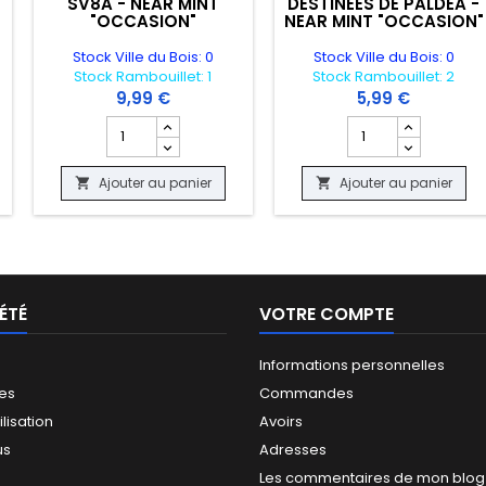
SV8A - NEAR MINT
DESTINEES DE PALDEA -
"OCCASION"
NEAR MINT "OCCASION"
Stock Ville du Bois: 0
Stock Ville du Bois: 0
Stock Rambouillet: 1
Stock Rambouillet: 2
9,99 €
5,99 €
 produit BOOSTER DE JEU MAGIC THE GATHERING - MARVEL SUPER HER
Champ quantité du produit CARTE POKEMON - PELAGE 
Champ quantité du 
Ajouter au panier
Ajouter au panier


ÉTÉ
VOTRE COMPTE
Informations personnelles
les
Commandes
ilisation
Avoirs
us
Adresses
Les commentaires de mon blog