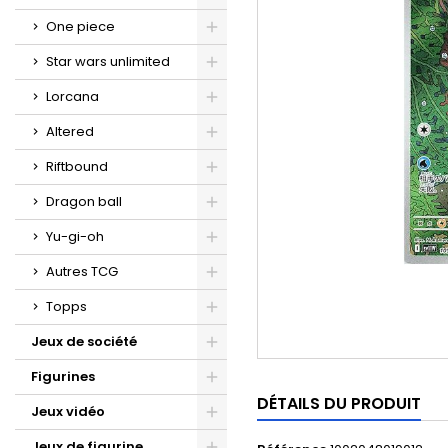
One piece
Star wars unlimited
Lorcana
Altered
Riftbound
Dragon ball
Yu-gi-oh
Autres TCG
Topps
Jeux de société
Figurines
DÉTAILS DU PRODUIT
Jeux vidéo
Jeux de figurine