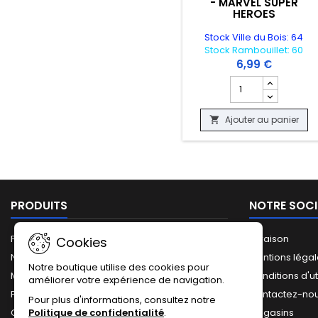
- MARVEL SUPER
HEROES
Stock Ville du Bois: 64
Stock Rambouillet: 60
6,99 €
Champ quantité du
Ajouter au panier

PRODUITS
NOTRE SOCI
Promotions
Livraison
Cookies
Nouveaux produits
Mentions léga
Notre boutique utilise des cookies pour
Meilleures ventes
Conditions d'ut
améliorer votre expérience de navigation.
Plan du site
Contactez-no
Pour plus d'informations, consultez notre
Politique de confidentialité
.
Catalogue complet
Magasins