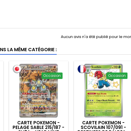
Aucun avis n'a été publié pour le m
NS LA MÊME CATÉGORIE :
Occasion
Occasion
CARTE POKEMON -
CARTE POKEMON -
G
PELAGE SABLE 215/187 -
SCOVILAIN 107/091 -