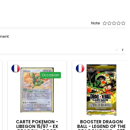
Note
oment.
<
>
Occasion
CARTE POKEMON -
BOOSTER DRAGON
LIBEGON 15/97 - EX
BALL - LEGEND OF THE