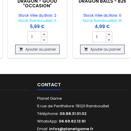
DRAGON - GOOD
DRAGON BALLS - B25
"OCCASION"
Stock Ville du Bois: 2
Stock Ville du Bois: 0
Stock Rambouillet: 0
Stock Rambouillet: 15
5,99 €
4,99 €
OES
SABLE 215/187 - SV8A - NEAR MINT "OCCASION"
produit CARTE POKEMON - SCOVILAIN 107/091 - DESTINEES DE PALDEA 
Champ quantité du produit CARTE POKEMON - LIBEGO
Champ quantité du 
Ajouter au panier
Ajouter au panier


CONTACT
Planet Game
5 rue de Penthièvre 78120 Rambouillet
Téléphone:
09.88.31.01.02
WhatsApp:
06.69.62.13.91
Email:
infos@planetgame.fr