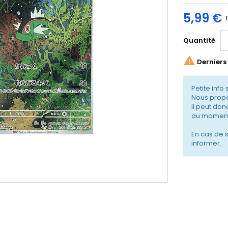
5,99 €
Quantité

Derniers 
Petite info 
Nous propo
Il peut don
au moment
En cas de 
informer.