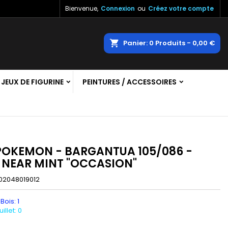
Bienvenue,
Connexion
ou
Créez votre compte
×
×
×
echercher
Panier
0
Produits -
0,00 €
JEUX DE FIGURINE
PEINTURES / ACCESSOIRES
n
s
POKEMON - BARGANTUA 105/086 -
- NEAR MINT "OCCASION"
02048019012
Bois: 1
llet: 0