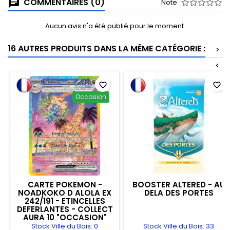
COMMENTAIRES (0)
Note
Aucun avis n'a été publié pour le moment.
16 AUTRES PRODUITS DANS LA MÊME CATÉGORIE :
>
<
favorite_border
favorite_border
Occasion
CARTE POKEMON -
BOOSTER ALTERED - AU
NOADKOKO D ALOLA EX
DELA DES PORTES
242/191 - ETINCELLES
DEFERLANTES - COLLECT
AURA 10 "OCCASION"
Stock Ville du Bois: 0
Stock Ville du Bois: 33