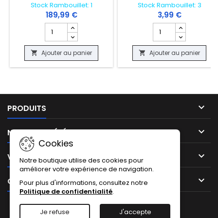
Stock Rambouillet: 1
Stock Rambouillet: 3
189,99 €
3,99 €
Champ quantité du produit CARTE POKEMON - NOADKOKO
Champ quantité du p
Ajouter au panier
Ajouter au panier



PRODUITS

NOTRE SOCIÉTÉ
Cookies

VOTRE COMPTE
Notre boutique utilise des cookies pour
améliorer votre expérience de navigation.

CONTACT
Pour plus d'informations, consultez notre
Politique de confidentialité
.
Facebook
Instagram
TikTok
Je refuse
J'accepte