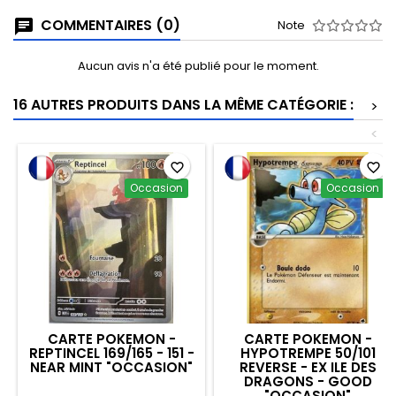
COMMENTAIRES (0)
Note
Aucun avis n'a été publié pour le moment.
16 AUTRES PRODUITS DANS LA MÊME CATÉGORIE :
>
<
favorite_border
favorite_border
Occasion
Occasion
CARTE POKEMON -
CARTE POKEMON -
REPTINCEL 169/165 - 151 -
HYPOTREMPE 50/101
NEAR MINT "OCCASION"
REVERSE - EX ILE DES
DRAGONS - GOOD
"OCCASION"