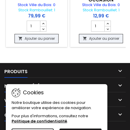
Stock Ville du Bois: 0
Stock Ville du Bois: 0
Stock Rambouillet: 1
Stock Rambouillet: 1
79,99 €
12,99 €
Champ quantité du produit CARTE POKEMON - REPTINCEL
Champ quantité du 
Ajouter au panier
Ajouter au panier



PRODUITS

NOTRE SOCIÉTÉ
Cookies

VOTRE COMPTE
Notre boutique utilise des cookies pour
améliorer votre expérience de navigation.

CONTACT
Pour plus d'informations, consultez notre
Politique de confidentialité
.
Facebook
Instagram
TikTok