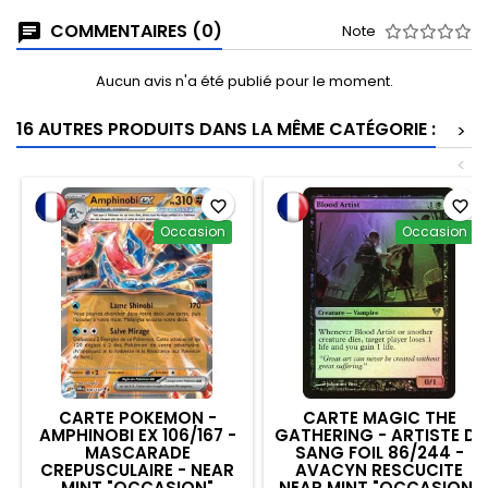
COMMENTAIRES (0)
Note
Aucun avis n'a été publié pour le moment.
16 AUTRES PRODUITS DANS LA MÊME CATÉGORIE :
>
<
favorite_border
favorite_border
Occasion
Occasion
CARTE POKEMON -
CARTE MAGIC THE
AMPHINOBI EX 106/167 -
GATHERING - ARTISTE DE
MASCARADE
SANG FOIL 86/244 -
CREPUSCULAIRE - NEAR
AVACYN RESCUCITE
MINT "OCCASION"
NEAR MINT "OCCASION"