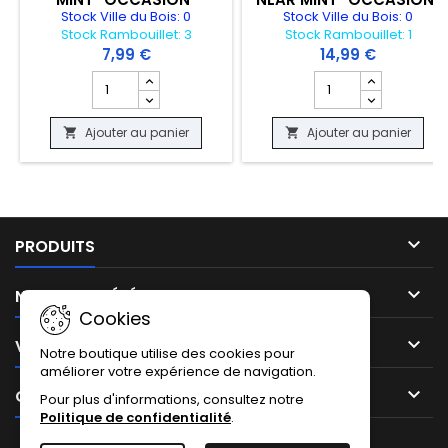
Stock Ville du Bois: 0
Stock Ville du Bois: 0
Stock Rambouillet: 3
Stock Rambouillet: 1
7,99 €
14,99 €
Champ quantité du produit CARTE POKEMON - AMPHINO
Champ quantité du 
Ajouter au panier
Ajouter au panier



PRODUITS

NOTRE SOCIÉTÉ
Cookies

VOTRE COMPTE
Notre boutique utilise des cookies pour
améliorer votre expérience de navigation.

CONTACT
Pour plus d'informations, consultez notre
Politique de confidentialité
.
Facebook
Instagram
TikTok