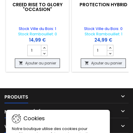
CREED RISE TO GLORY
PROTECTION HYBRID
"OCCASION"
Stock Ville du Bois: 1
Stock Ville du Bois: 0
Stock Rambouillet: 0
Stock Rambouillet: 1
(Playstation VR requis)
14,99 €
24,99 €
Champ quantité du produit CREED RISE TO GLORY "OCC
Champ quantité du 
Ajouter au panier
Ajouter au panier



PRODUITS

NOTRE SOCIÉTÉ
Cookies

VOTRE COMPTE
Notre boutique utilise des cookies pour