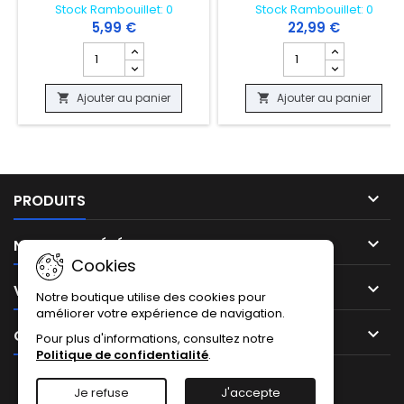
Stock Rambouillet: 0
Stock Rambouillet: 0
5,99 €
22,99 €
Champ quantité du produit CARTE POKEMON - DRASCORE
Champ quantité du p
Ajouter au panier
Ajouter au panier



PRODUITS

NOTRE SOCIÉTÉ
Cookies

VOTRE COMPTE
Notre boutique utilise des cookies pour
améliorer votre expérience de navigation.

CONTACT
Pour plus d'informations, consultez notre
Politique de confidentialité
.
Facebook
Instagram
TikTok
Je refuse
J'accepte