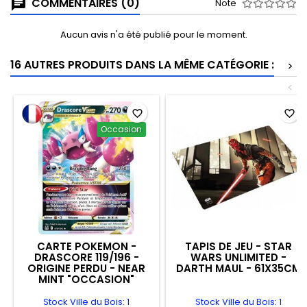
COMMENTAIRES (0)
Note
Aucun avis n'a été publié pour le moment.
16 AUTRES PRODUITS DANS LA MÊME CATÉGORIE :
>
<
favorite_border
favorite_border
Occasion
CARTE POKEMON -
TAPIS DE JEU - STAR
DRASCORE 119/196 -
WARS UNLIMITED -
ORIGINE PERDU - NEAR
DARTH MAUL - 61X35CM
MINT "OCCASION"
Stock Ville du Bois: 1
Stock Ville du Bois: 1