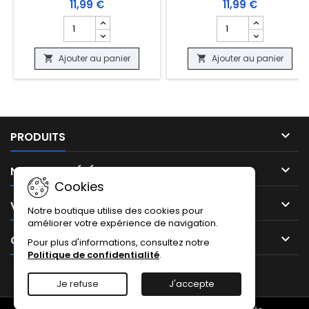
11,99 €
11,99 €
Champ quantité du produit CARTE POKEMON - ECOLIER 
Champ quantité du 
Ajouter au panier
Ajouter au panier



PRODUITS

NOTRE SOCIÉTÉ
Cookies

VOTRE COMPTE
Notre boutique utilise des cookies pour
améliorer votre expérience de navigation.

CONTACT
Pour plus d'informations, consultez notre
Politique de confidentialité
.
Facebook
Instagram
TikTok
Je refuse
J'accepte