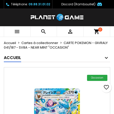
Téléphone:
09.88.31.01.02
Discord (Rambouillet)
×
×
×
Mes listes
Créer une liste d'envies
Connexion
Créer une nouvelle liste
add_circle_outline
Vous devez être connecté pour ajouter des produits
Nom de la liste d'envies
à votre liste d'envies.
0



Accueil
Cartes à collectionner
CARTE POKEMON - GIVRALY
Annuler
Connexion
041/187 - SV8A - NEAR MINT "OCCASION"
Annuler
Créer une liste d'envies
ACCUEIL
Occasion
favorite_border