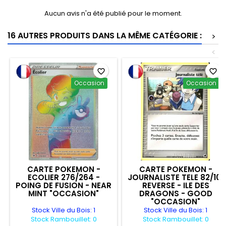
Aucun avis n'a été publié pour le moment.
16 AUTRES PRODUITS DANS LA MÊME CATÉGORIE :
>
<
favorite_border
favorite_border
Occasion
Occasion
CARTE POKEMON -
CARTE POKEMON -
ECOLIER 276/264 -
JOURNALISTE TELE 82/101
POING DE FUSION - NEAR
REVERSE - ILE DES
MINT "OCCASION"
DRAGONS - GOOD
"OCCASION"
Stock Ville du Bois: 1
Stock Ville du Bois: 1
Stock Rambouillet: 0
Stock Rambouillet: 0