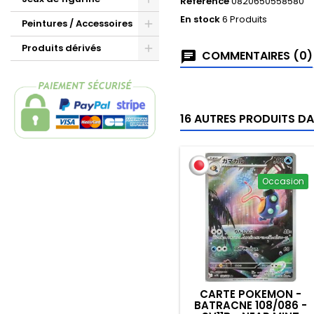
Référence
0820650558580
En stock
6 Produits
Peintures / Accessoires
Produits dérivés
COMMENTAIRES (0)
16 AUTRES PRODUITS DA
Occasion
CARTE POKEMON -
BATRACNE 108/086 -