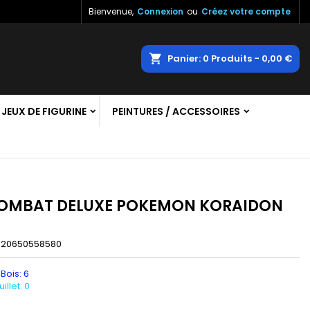
Bienvenue,
Connexion
ou
Créez votre compte
×
×
×
echercher
Panier
0
Produits -
0,00 €
JEUX DE FIGURINE
PEINTURES / ACCESSOIRES
n
s
OMBAT DELUXE POKEMON KORAIDON
820650558580
 Bois: 6
llet: 0