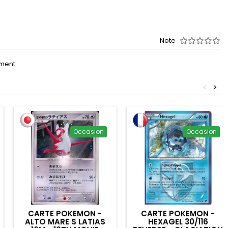
Note
oment.
<
>
Occasion
Occasion
CARTE POKEMON -
CARTE POKEMON -
ALTO MARE S LATIAS
HEXAGEL 30/116