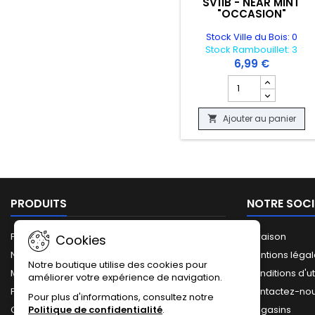
SV11B - NEAR MINT
"OCCASION"
Stock Ville du Bois: 0
Stock Rambouillet: 3
6,99 €
Champ quantité du
Ajouter au panier

PRODUITS
NOTRE SOCI
Promotions
Livraison
Cookies
Nouveaux produits
Mentions léga
Notre boutique utilise des cookies pour
Meilleures ventes
Conditions d'ut
améliorer votre expérience de navigation.
Plan du site
Contactez-no
Pour plus d'informations, consultez notre
Politique de confidentialité
.
Catalogue complet
Magasins