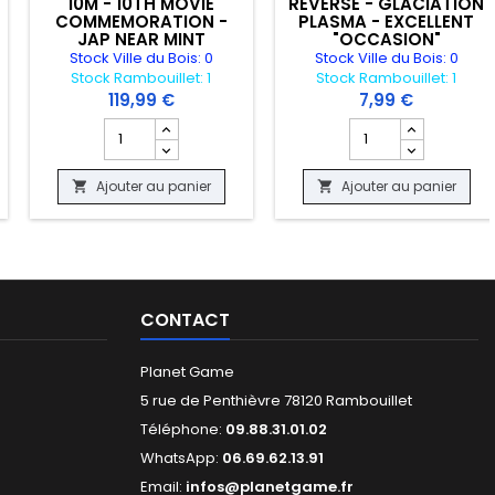
10M - 10TH MOVIE
REVERSE - GLACIATION
COMMEMORATION -
PLASMA - EXCELLENT
JAP NEAR MINT
"OCCASION"
"OCCASION"
Stock Ville du Bois: 0
Stock Ville du Bois: 0
Stock Rambouillet: 1
Stock Rambouillet: 1
119,99 €
7,99 €
OCCASION"
OSSE 19/62 ED1 - FOSSIL - POOR "OCCASION"
produit DECK BOX ALTERED - EXPEDITION SOFT BOX
Champ quantité du produit CARTE POKEMON - ALTO MA
Champ quantité du 
Ajouter au panier
Ajouter au panier


CONTACT
Planet Game
5 rue de Penthièvre 78120 Rambouillet
Téléphone:
09.88.31.01.02
WhatsApp:
06.69.62.13.91
Email:
infos@planetgame.fr