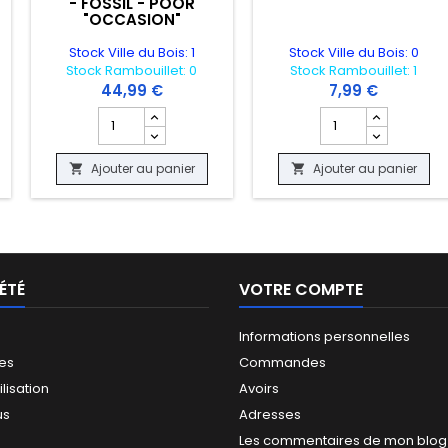
- FOSSIL - POOR
"OCCASION"
Stock Ville du Bois: 1
Stock Ville du Bois: 0
Stock Rambouillet: 0
Stock Rambouillet: 1
44,99 €
7,99 €
 produit CARTE POKEMON - BATRACNE 108/086 - SV11B - NEAR MINT "
Champ quantité du produit CARTE POKEMON - DRACOL
Champ quantité du 
Ajouter au panier
Ajouter au panier


ÉTÉ
VOTRE COMPTE
Informations personnelles
les
Commandes
ilisation
Avoirs
us
Adresses
Les commentaires de mon blog