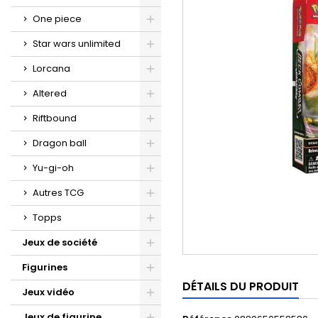
One piece
Star wars unlimited
Lorcana
Altered
Riftbound
Dragon ball
Yu-gi-oh
Autres TCG
Topps
Jeux de société
Figurines
DÉTAILS DU PRODUIT
Jeux vidéo
Jeux de figurine