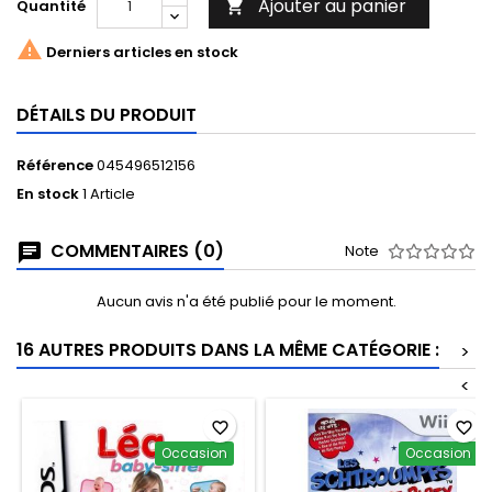
Ajouter au panier
Quantité


Derniers articles en stock
DÉTAILS DU PRODUIT
Référence
045496512156
En stock
1 Article
COMMENTAIRES (0)
Note
Aucun avis n'a été publié pour le moment.
16 AUTRES PRODUITS DANS LA MÊME CATÉGORIE :
>
<
favorite_border
favorite_border
Occasion
Occasion