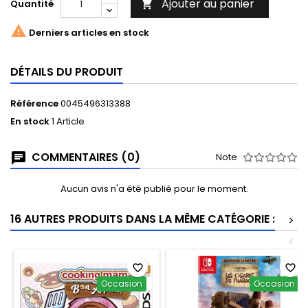
Ajouter au panier
Quantité


Derniers articles en stock
DÉTAILS DU PRODUIT
Référence
0045496313388
En stock
1 Article
COMMENTAIRES (0)
Note
Aucun avis n'a été publié pour le moment.
16 AUTRES PRODUITS DANS LA MÊME CATÉGORIE :
>
<
favorite_border
favorite_border
Occasion
Occasion