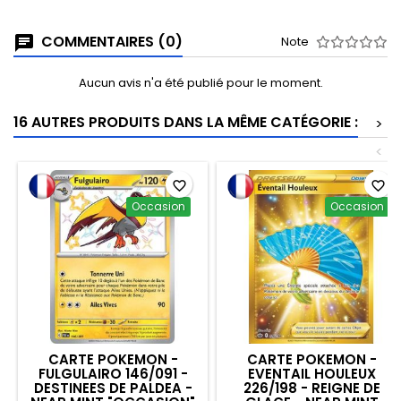
COMMENTAIRES (0)
Note
Aucun avis n'a été publié pour le moment.
16 AUTRES PRODUITS DANS LA MÊME CATÉGORIE :
>
<
favorite_border
favorite_border
Occasion
Occasion
CARTE POKEMON -
CARTE POKEMON -
FULGULAIRO 146/091 -
EVENTAIL HOULEUX
DESTINEES DE PALDEA -
226/198 - REIGNE DE