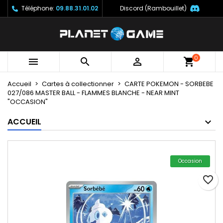
Téléphone:
09.88.31.01.02
Discord (Rambouillet)
×
×
×
Mes listes
Créer une liste d'envies
Connexion
Créer une nouvelle liste
add_circle_outline
Vous devez être connecté pour ajouter des produits
Nom de la liste d'envies
à votre liste d'envies.
0



Accueil
Cartes à collectionner
CARTE POKEMON - SORBEBE
Annuler
Connexion
027/086 MASTER BALL - FLAMMES BLANCHE - NEAR MINT
Annuler
Créer une liste d'envies
"OCCASION"
ACCUEIL
Occasion
favorite_border