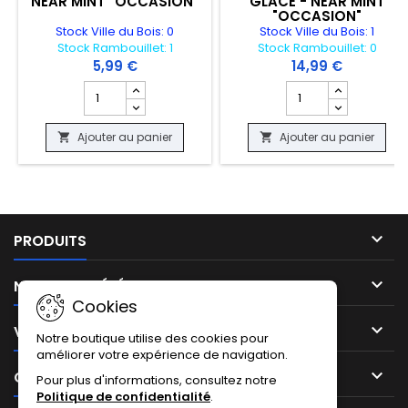
NEAR MINT "OCCASION"
GLACE - NEAR MINT
"OCCASION"
Stock Ville du Bois: 0
Stock Ville du Bois: 1
Stock Rambouillet: 1
Stock Rambouillet: 0
5,99 €
14,99 €
Champ quantité du produit CARTE POKEMON - FULGULAI
Champ quantité du p
Ajouter au panier
Ajouter au panier



PRODUITS

NOTRE SOCIÉTÉ
Cookies

VOTRE COMPTE
Notre boutique utilise des cookies pour
améliorer votre expérience de navigation.

CONTACT
Pour plus d'informations, consultez notre
Politique de confidentialité
.