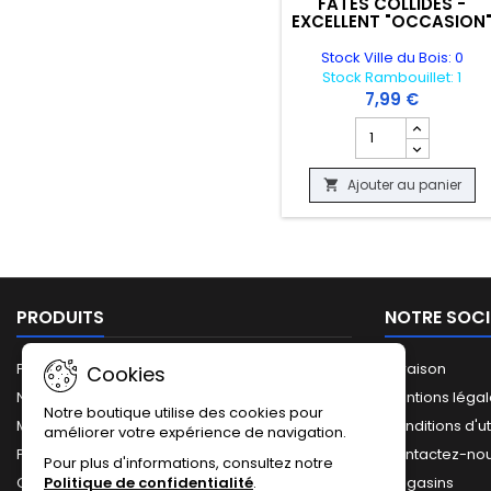
FATES COLLIDES -
EXCELLENT "OCCASION
Stock Ville du Bois: 0
Stock Rambouillet: 1
7,99 €
Champ quantité du
Ajouter au panier

PRODUITS
NOTRE SOCI
Promotions
Livraison
Cookies
Nouveaux produits
Mentions léga
Notre boutique utilise des cookies pour
Meilleures ventes
Conditions d'ut
améliorer votre expérience de navigation.
Plan du site
Contactez-no
Pour plus d'informations, consultez notre
Politique de confidentialité
.
Catalogue complet
Magasins