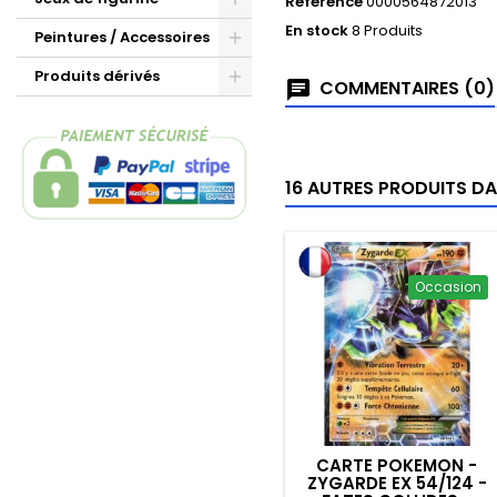
Référence
0000564872013
En stock
8 Produits
Peintures / Accessoires
Produits dérivés
COMMENTAIRES (0)
16 AUTRES PRODUITS DA
Occasion
CARTE POKEMON -
ZYGARDE EX 54/124 -