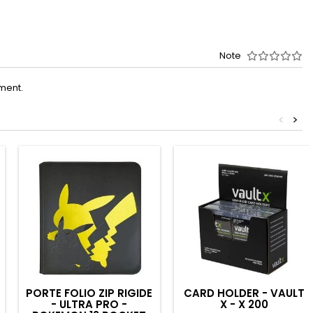
Note
oment.
<
>
PORTE FOLIO ZIP RIGIDE
CARD HOLDER - VAULT
- ULTRA PRO -
X - X 200