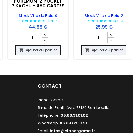
POKEMON 12 POCKET
PIKACHU - 480 CARTES
Stock Ville du Bois: 0
Stock Ville du Bois: 2
Stock Rambouillet: 2
Stock Rambouillet: 0
44,99 €
25,99 €
CELLENT "OCCASION"
HE GATHERING - FINAL FANTASY - BLITZ DE MARQUEURS
 produit CARTE POKEMON - ORDRES DU BOSS TG24/TG30 - ORIGINE P
Champ quantité du produit PORTE FOLIO ZIP RIGIDE - 
Champ quantité du p
Ajouter au panier
Ajouter au panier


CONTACT
Planet Game
5 rue de Penthièvre 78120 Rambouillet
Téléphone:
09.88.31.01.02
WhatsApp:
06.69.62.13.91
Email:
infos@planetgame.fr