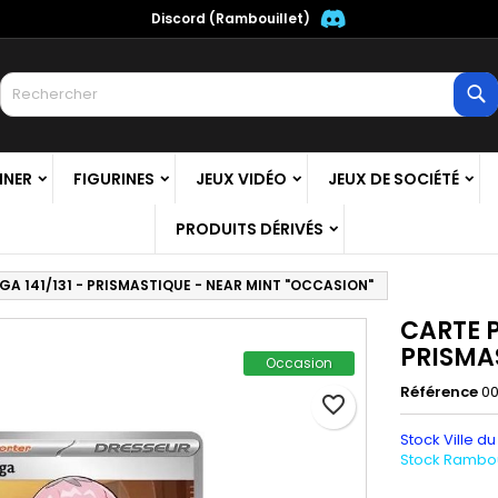
Discord (Rambouillet)
es listes
réer une liste d'envies
onnexion
R
Créer une nouvelle liste
us devez être connecté pour ajouter des produits à votre liste
m de la liste d'envies
nvies.
NNER
FIGURINES
JEUX VIDÉO
JEUX DE SOCIÉTÉ
Annuler
Connexio
PRODUITS DÉRIVÉS
Annuler
Créer une liste d'envie
A 141/131 - PRISMASTIQUE - NEAR MINT "OCCASION"
CARTE P
PRISMA
Occasion
Référence
0
favorite_border
Stock Ville du
Stock Ramboui