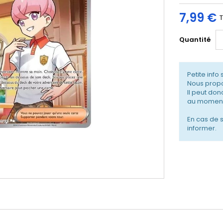
7,99 €
Quantité
Petite info 
Nous propo
Il peut don
au moment
En cas de 
informer.