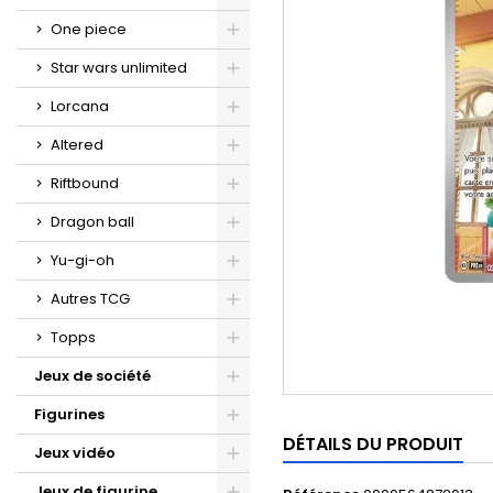
One piece
Star wars unlimited
Lorcana
Altered
Riftbound
Dragon ball
Yu-gi-oh
Autres TCG
Topps
Jeux de société
Figurines
DÉTAILS DU PRODUIT
Jeux vidéo
Jeux de figurine