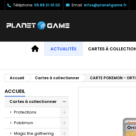
Téléphone:
09.88.31.01.02
Email:
infos@planetgame.fr
M
C
C
add_circle_outline
Vo
No
d'e
ACCUEIL
ACTUALITÉS
CARTES À COLLECTIO
Accueil
Cartes à collectionner
CARTE POKEMON - ORTIG
ACCUEIL
Cartes à collectionner
Protections
Pokémon
Magic the gathering