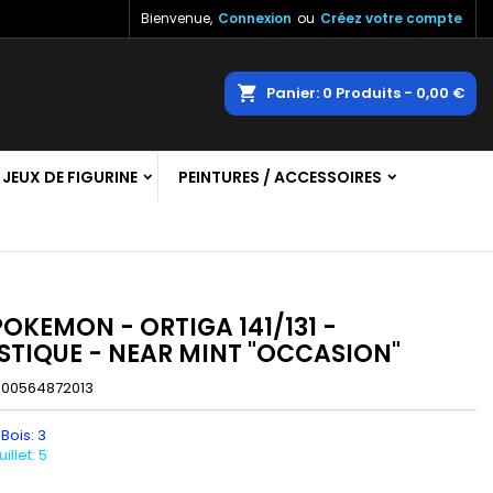
Bienvenue,
Connexion
ou
Créez votre compte
×
×
×
echercher
Panier
0
Produits -
0,00 €
JEUX DE FIGURINE
PEINTURES / ACCESSOIRES
n
s
OKEMON - ORTIGA 141/131 -
STIQUE - NEAR MINT "OCCASION"
000564872013
 Bois: 3
llet: 5