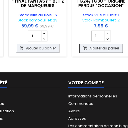
- FINAL FANTASY - BLITZ
TG24/TG30 - ORIGINE
"
DE MARQUEURS
PERDUE "OCCASION"
Stock Ville du Bois: 16
Stock Ville du Bois: 1
Stock Rambouillet: 23
Stock Rambouillet: 2
59,99 €
7,99 €
69,99 €
 produit CARTE POKEMON - ZYGARDE EX 54/124 - FATES COLLIDES - EX
Champ quantité du produit DECK COMMANDER MAGIC T
Champ quantité du
Ajouter au panier
Ajouter au panier


ÉTÉ
VOTRE COMPTE
Informations personnelles
les
Commandes
ilisation
Avoirs
us
Adresses
Les commentaires de mon blog