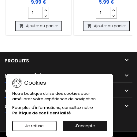
9,99 €
5,99 €
Champ quantité du produit SLEEVES DRAGON SHIELD - 
Champ quantité du 
Ajouter au panier
Ajouter au panier



PRODUITS

NOTRE SOCIÉTÉ
Cookies

VOTRE COMPTE
Notre boutique utilise des cookies pour
améliorer votre expérience de navigation.

CONTACT
Pour plus d'informations, consultez notre
Politique de confidentialité
.
Facebook
Instagram
TikTok
Je refuse
J'accepte