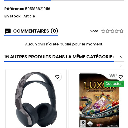
Référence
5051888210116
En stock
1 Article
COMMENTAIRES (0)
Note
Aucun avis n'a été publié pour le moment.
16 AUTRES PRODUITS DANS LA MÊME CATÉGORIE :
>
<
favorite_border
favorite_border
Occasion