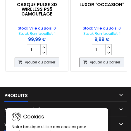
CASQUE PULSE 3D
LUXOR "OCCASION"
WIRELESS PS5
CAMOUFLAGE
Stock Ville du Bois: 0
Stock Ville du Bois: 0
Stock Rambouillet: 1
Stock Rambouillet: 1
99,99 €
9,99 €
Champ quantité du produit CASQUE PULSE 3D WIRELES
Champ quantité du 
Ajouter au panier
Ajouter au panier



PRODUITS

NOTRE SOCIÉTÉ
Cookies

VOTRE COMPTE
Notre boutique utilise des cookies pour