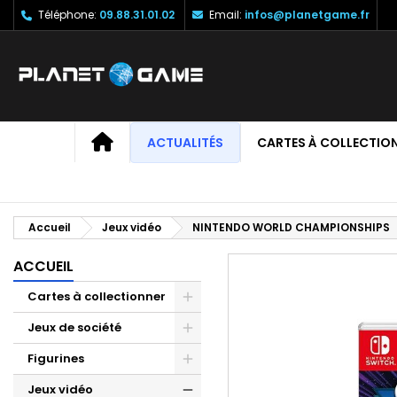
Téléphone:
09.88.31.01.02
Email:
infos@planetgame.fr
M
C
C
add_circle_outline
Vo
No
d'e
ACCUEIL
ACTUALITÉS
CARTES À COLLECTIO
Accueil
Jeux vidéo
NINTENDO WORLD CHAMPIONSHIPS
ACCUEIL
Cartes à collectionner
Jeux de société
Figurines
Jeux vidéo