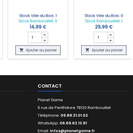
Stock Ville du Bois: 1
Stock Ville du Bois: 0
Stock Rambouillet: 0
Stock Rambouillet: 1
14,99 €
29,99 €
AR II "OCCASION"
 produit DEAD SPACE REMAKE "OCCASION"
Champ quantité du produit NEED FOR SPEED "OCCASIO
Champ quantité du 
Ajouter au panier
Ajouter au panier


CONTACT
Planet Game
5 rue de Penthièvre 78120 Rambouillet
Téléphone:
09.88.31.01.02
WhatsApp:
06.69.62.13.91
Email:
infos@planetgame.fr