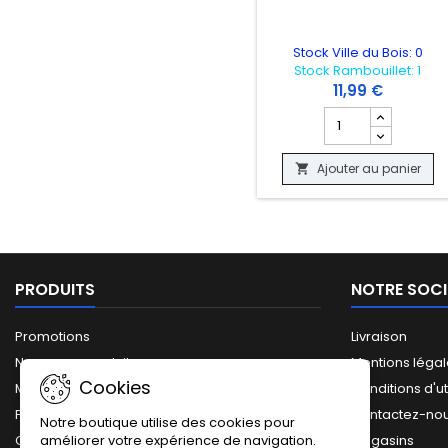
Stock Ville du Bois: 0
Stock Rambouillet: 1
11,99 €
Champ quantité du
Ajouter au panier

PRODUITS
NOTRE SOCI
Promotions
Livraison
Nouveaux produits
Mentions léga
Cookies
Meilleures ventes
Conditions d'ut
Plan du site
Contactez-no
Notre boutique utilise des cookies pour
améliorer votre expérience de navigation.
Catalogue complet
Magasins