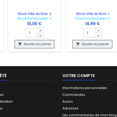
Stock Ville du Bois: 2
Stock Ville du Bois: 1
Stock Rambouillet: 3
Stock Rambouillet: 0
10,00 €
14,99 €
 produit MARVEL S MIDNIGHT SUNS "OCCASION"
Champ quantité du produit CALL OF DUTY WORLD AT W
Champ quantité du
Ajouter au panier
Ajouter au panier


ÉTÉ
VOTRE COMPTE
Informations personnelles
les
Commandes
ilisation
Avoirs
us
Adresses
Les commentaires de mon blog