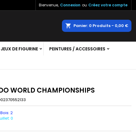
Bienvenue,
Connexion
ou
Créez votre compte
×
×
×
echercher
Panier
0
Produits -
0,00 €
JEUX DE FIGURINE
PEINTURES / ACCESSOIRES
n
s
DO WORLD CHAMPIONSHIPS
902370552133
 Bois: 2
llet: 0