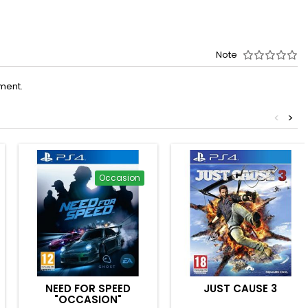
Note
oment.
<
>
Occasion
NEED FOR SPEED
JUST CAUSE 3
"OCCASION"