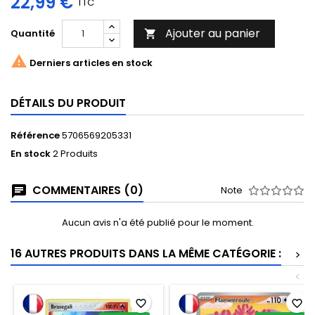
22,99 €
TTC
Ajouter au panier
Quantité


Derniers articles en stock
DÉTAILS DU PRODUIT
Référence
5706569205331
En stock
2 Produits
COMMENTAIRES (0)
Note
Aucun avis n'a été publié pour le moment.
16 AUTRES PRODUITS DANS LA MÊME CATÉGORIE :
>
<
favorite_border
favorite_border