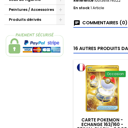
Référence
1001361974022
En stock
1 Article
Peintures / Accessoires
Produits dérivés
COMMENTAIRES (0)
16 AUTRES PRODUITS DA
Occasion
CARTE POKEMON -
ECHANGE 163/160 -