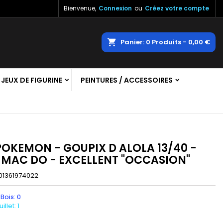
Bienvenue,
Connexion
ou
Créez votre compte
×
×
×
echercher
Panier
0
Produits -
0,00 €
JEUX DE FIGURINE
PEINTURES / ACCESSOIRES
n
s
POKEMON - GOUPIX D ALOLA 13/40 -
MAC DO - EXCELLENT "OCCASION"
01361974022
 Bois: 0
llet: 1