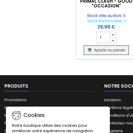
PRIMAL CLASH - GOOD
"OCCASION"
Stock Ville du Bois: 0
Stock Rambouillet: 1
29,99 €
Champ quantité du
Ajouter au panier

PRODUITS
NOTRE SOCI
Promotions
Livraison
Nouveaux produits
Mentions léga
Cookies
Meilleures ventes
Conditions d'ut
Plan du site
Contactez-no
Notre boutique utilise des cookies pour
améliorer votre expérience de navigation.
Catalogue complet
Magasins