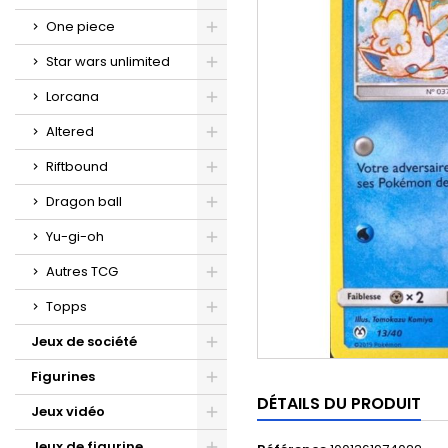
One piece
Star wars unlimited
Lorcana
Altered
Riftbound
Dragon ball
Yu-gi-oh
Autres TCG
Topps
Jeux de société
Figurines
DÉTAILS DU PRODUIT
Jeux vidéo
Jeux de figurine