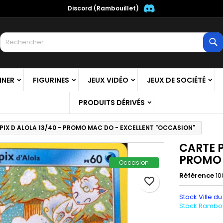
Discord (Rambouillet)
es listes
réer une liste d'envies
onnexion
R
Créer une nouvelle liste
us devez être connecté pour ajouter des produits à votre liste
m de la liste d'envies
nvies.
NNER
FIGURINES
JEUX VIDÉO
JEUX DE SOCIÉTÉ
Annuler
Connexio
PRODUITS DÉRIVÉS
Annuler
Créer une liste d'envie
IX D ALOLA 13/40 - PROMO MAC DO - EXCELLENT "OCCASION"
CARTE 
PROMO 
Occasion
Référence
10
favorite_border
Stock Ville du
Stock Ramboui