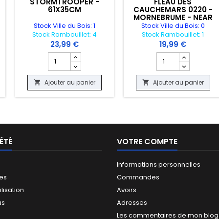
STORMTROOPER -
FLEAU DES
61X35CM
CAUCHEMARS 0220 -
MORNEBRUME - NEAR
MINT "OCCASION"
Stock Ville du Bois: 1
Stock Ville du Bois: 0
Stock Rambouillet: 4
Stock Rambouillet: 1
23,99 €
19,99 €
 produit CARTE POKEMON - ECHANGE 163/160 - PRIMAL CLASH - GOOD
Champ quantité du produit TAPIS DE JEU - STAR WAR
Champ quantité du
Ajouter au panier
Ajouter au panier


ÉTÉ
VOTRE COMPTE
Informations personnelles
les
Commandes
ilisation
Avoirs
us
Adresses
Les commentaires de mon blog