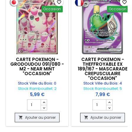
favorite_border
favorite_border
Occasion
Occasion
CARTE POKEMON -
CARTE POKEMON -
GRODOUDOU 091/080 -
THEFFROYABLE EX
M2 - NEAR MINT
189/167 - MASCARADE
"OCCASION"
CREPUSCULAIRE
"OCCASION"
Stock Ville du Bois: 0
Stock Ville du Bois: 4
Stock Rambouillet: 2
Stock Rambouillet: 5
5,99 €
7,99 €
Champ quantité du produit CARTE POKEMON - GRODOU
Champ quantité du 
Ajouter au panier
Ajouter au panier

