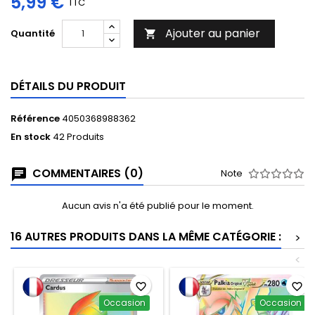
5,99 €
TTC
Ajouter au panier
Quantité

DÉTAILS DU PRODUIT
Référence
4050368988362
En stock
42 Produits
COMMENTAIRES (0)
Note
Aucun avis n'a été publié pour le moment.
16 AUTRES PRODUITS DANS LA MÊME CATÉGORIE :
>
<
favorite_border
favorite_border
Occasion
Occasion