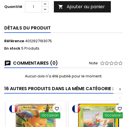
Ajouter au panier
Quantité

DÉTAILS DU PRODUIT
Référence
4012927193075
En stock
5 Produits
COMMENTAIRES (0)
Note
Aucun avis n'a été publié pour le moment.
16 AUTRES PRODUITS DANS LA MÊME CATÉGORIE :
>
<
favorite_border
favorite_border
Occasion
Occasion