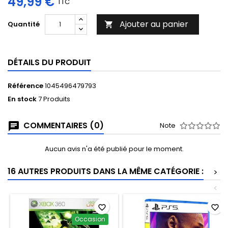
49,99 €
TTC
Ajouter au panier
Quantité

DÉTAILS DU PRODUIT
Référence
1045496479793
En stock
7 Produits
COMMENTAIRES (0)
Note
Aucun avis n'a été publié pour le moment.
16 AUTRES PRODUITS DANS LA MÊME CATÉGORIE :
>
<
favorite_border
favorite_border
Occasion