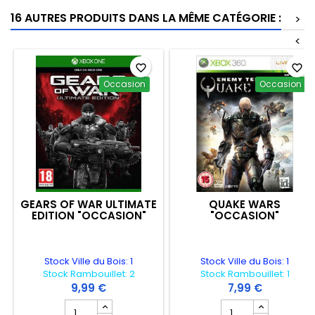
16 AUTRES PRODUITS DANS LA MÊME CATÉGORIE :
>
<
favorite_border
favorite_border
Occasion
Occasion
GEARS OF WAR ULTIMATE
QUAKE WARS
EDITION "OCCASION"
"OCCASION"
Stock Ville du Bois: 1
Stock Ville du Bois: 1
Stock Rambouillet: 2
Stock Rambouillet: 1
9,99 €
7,99 €
Champ quantité du produit GEARS OF WAR ULTIMATE E
Champ quantité du 