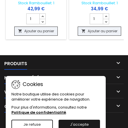
Stock Rambouillet: 1
Stock Rambouillet: 1
42,99 €
34,99 €
Champ quantité du produit CARTE MTG - EXPLORATEUR
Champ quantité du p
Ajouter au panier
Ajouter au panier



PRODUITS

NOTRE SOCIÉTÉ
Cookies

VOTRE COMPTE
Notre boutique utilise des cookies pour
améliorer votre expérience de navigation.

CONTACT
Pour plus d'informations, consultez notre
Politique de confidentialité
.
Facebook
Instagram
TikTok
Je refuse
J'accepte