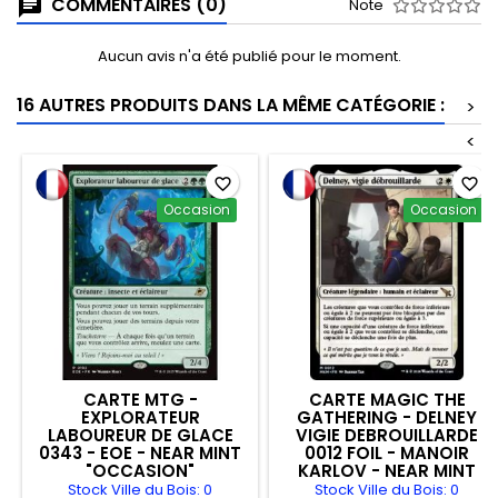
COMMENTAIRES (0)
Note
Aucun avis n'a été publié pour le moment.
16 AUTRES PRODUITS DANS LA MÊME CATÉGORIE :
>
<
favorite_border
favorite_border
Occasion
Occasion
CARTE MTG -
CARTE MAGIC THE
EXPLORATEUR
GATHERING - DELNEY
LABOUREUR DE GLACE
VIGIE DEBROUILLARDE
0343 - EOE - NEAR MINT
0012 FOIL - MANOIR
"OCCASION"
KARLOV - NEAR MINT
"OCCASION"
Stock Ville du Bois: 0
Stock Ville du Bois: 0