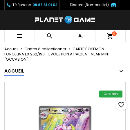
Téléphone:
09.88.31.01.02
Discord (Rambouillet)
×
×
×
Mes listes
Créer une liste d'envies
Connexion
Créer une nouvelle liste
add_circle_outline
Vous devez être connecté pour ajouter des produits
Nom de la liste d'envies
à votre liste d'envies.
0



Accueil
Cartes à collectionner
CARTE POKEMON -
Annuler
Connexion
FORGELINA EX 262/193 - EVOLUTION A PALDEA - NEAR MINT
Annuler
Créer une liste d'envies
"OCCASION"
ACCUEIL
Occasion
favorite_border