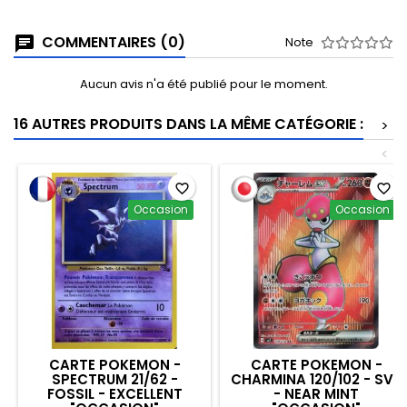
COMMENTAIRES (0)
Note
Aucun avis n'a été publié pour le moment.
16 AUTRES PRODUITS DANS LA MÊME CATÉGORIE :
>
<
favorite_border
favorite_border
Occasion
Occasion
CARTE POKEMON -
CARTE POKEMON -
SPECTRUM 21/62 -
CHARMINA 120/102 - SV7
FOSSIL - EXCELLENT
- NEAR MINT