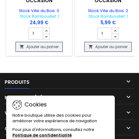
"OCCASION"
"OCCASION"
Stock Ville du Bois: 0
Stock Ville du Bois: 2
Stock Rambouillet: 1
Stock Rambouillet: 1
24,99 €
5,99 €
Champ quantité du produit CARTE POKEMON - SPECTRUM
Champ quantité du 
Ajouter au panier
Ajouter au panier



PRODUITS

NOTRE SOCIÉTÉ
Cookies

VOTRE COMPTE
Notre boutique utilise des cookies pour
améliorer votre expérience de navigation.

CONTACT
Pour plus d'informations, consultez notre
Politique de confidentialité
.