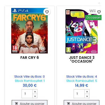
<
favorite_border
favorite_border
Occasion
FAR CRY 6
JUST DANCE 3
"OCCASION"
Stock Ville du Bois: 0
Stock Ville du Bois: 4
Stock Rambouillet: 1
Stock Rambouillet: 5
30,00 €
14,99 €
Champ quantité du produit FAR CRY 6
Champ quantité du 
Ajouter au panier
Ajouter au panier

