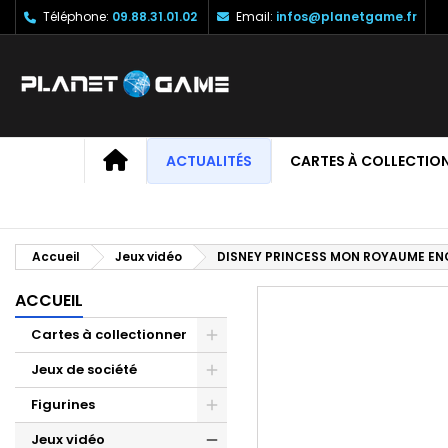
Téléphone:
09.88.31.01.02
Email:
infos@planetgame.fr
M
C
C
add_circle_outline
Vo
No
d'e
ACCUEIL
ACTUALITÉS
CARTES À COLLECTIO
Accueil
Jeux vidéo
DISNEY PRINCESS MON ROYAUME E
ACCUEIL
Cartes à collectionner
Jeux de société
Figurines
Jeux vidéo