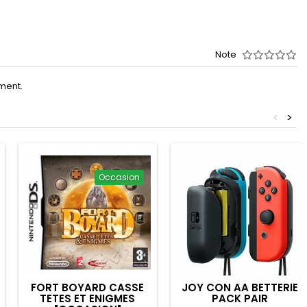
Note
oment.
<
>
Occasion
FORT BOYARD CASSE
JOY CON AA BETTERIE
TETES ET ENIGMES
PACK PAIR