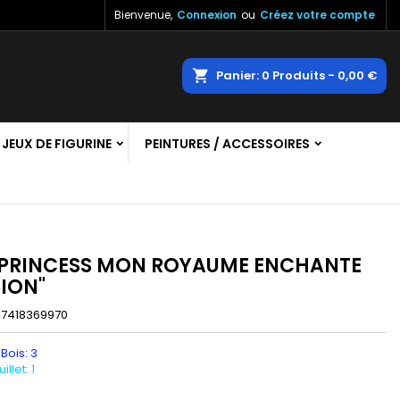
Bienvenue,
Connexion
ou
Créez votre compte
×
×
×
echercher
Panier
0
Produits -
0,00 €
JEUX DE FIGURINE
PEINTURES / ACCESSOIRES
n
s
 PRINCESS MON ROYAUME ENCHANTE
ION"
17418369970
 Bois: 3
llet: 1