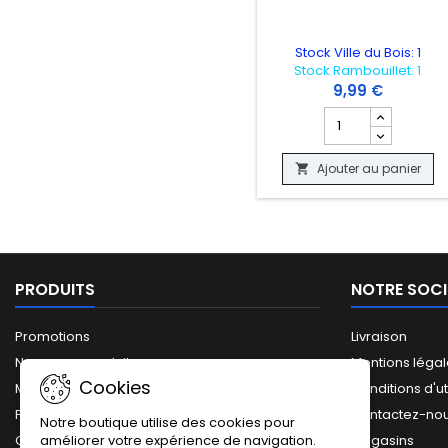
Stock Ville du Bois: 1
Stock Rambouillet: 1
9,99 €
Champ quantité du
Ajouter au panier

PRODUITS
NOTRE SOCI
Promotions
Livraison
Nouveaux produits
Mentions léga
Cookies
Meilleures ventes
Conditions d'ut
Plan du site
Contactez-no
Notre boutique utilise des cookies pour
améliorer votre expérience de navigation.
Catalogue complet
Magasins