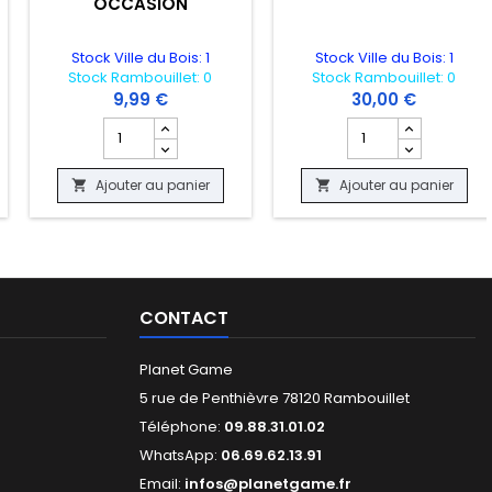
"OCCASION"
Stock Ville du Bois: 1
Stock Ville du Bois: 1
Stock Rambouillet: 0
Stock Rambouillet: 0
9,99 €
30,00 €
ASION"
 produit VADER IMMORTAL A STAR WARS VR SERIES "OCCASION"
Champ quantité du produit FORT BOYARD CASSE TETES
Champ quantité du 
Ajouter au panier
Ajouter au panier


CONTACT
Planet Game
5 rue de Penthièvre 78120 Rambouillet
Téléphone:
09.88.31.01.02
WhatsApp:
06.69.62.13.91
Email:
infos@planetgame.fr