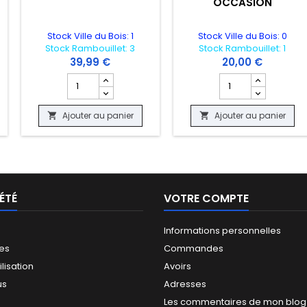
"OCCASION"
Stock Ville du Bois: 1
Stock Ville du Bois: 0
Stock Rambouillet: 3
Stock Rambouillet: 1
39,99 €
20,00 €
 produit BORDERLANDS THE PRE SEQUEL "OCCASION"
Champ quantité du produit SUPER MARIO PARTY "OCC
Champ quantité du
Ajouter au panier
Ajouter au panier


ÉTÉ
VOTRE COMPTE
Informations personnelles
les
Commandes
ilisation
Avoirs
us
Adresses
Les commentaires de mon blog