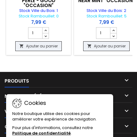
PERLE - GOOD
NEAR MINT "OCCASION"
"OCCASION"
Stock Ville du Bois: 1
Stock Ville du Bois: 2
Stock Rambouillet: 0
Stock Rambouillet: 5
7,99 €
7,99 €
Champ quantité du produit CARTE POKEMON - ETOURAP
Champ quantité du 
Ajouter au panier
Ajouter au panier



PRODUITS

NOTRE SOCIÉTÉ
Cookies

VOTRE COMPTE
Notre boutique utilise des cookies pour
améliorer votre expérience de navigation.

CONTACT
Pour plus d'informations, consultez notre
Politique de confidentialité
.