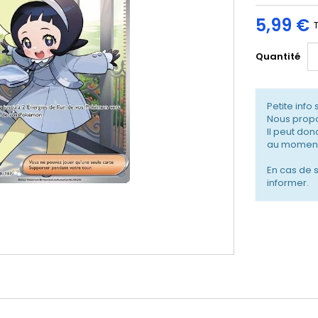
5,99 €
Quantité
Petite info 
Nous propo
Il peut don
au moment
En cas de 
informer.