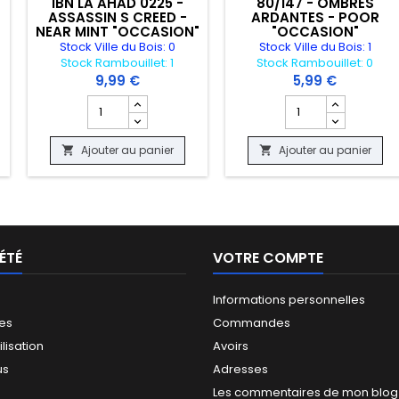
IBN LA AHAD 0225 -
80/147 - OMBRES
ASSASSIN S CREED -
ARDANTES - POOR
NEAR MINT "OCCASION"
"OCCASION"
Stock Ville du Bois: 0
Stock Ville du Bois: 1
Stock Rambouillet: 1
Stock Rambouillet: 0
9,99 €
5,99 €
 produit CARTE POKEMON - STEELIX 15/111 - NEO GENESIS - POOR "OCC
Champ quantité du produit CARTE MAGIC THE GATHERIN
Champ quantité du
Ajouter au panier
Ajouter au panier


ÉTÉ
VOTRE COMPTE
Informations personnelles
les
Commandes
ilisation
Avoirs
us
Adresses
Les commentaires de mon blog