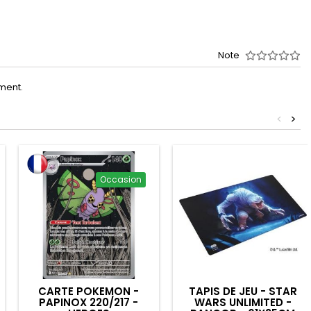
Note
oment.
<
>
Occasion
CARTE POKEMON -
TAPIS DE JEU - STAR
PAPINOX 220/217 -
WARS UNLIMITED -