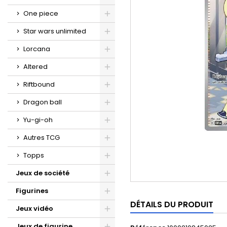
One piece
Star wars unlimited
Lorcana
Altered
Riftbound
Dragon ball
Yu-gi-oh
Autres TCG
Topps
Jeux de société
Figurines
DÉTAILS DU PRODUIT
Jeux vidéo
Jeux de figurine