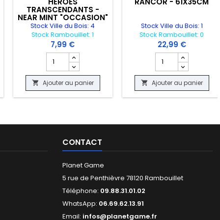
HEROES
RANCOR - 61X35CM
TRANSCENDANTS -
NEAR MINT "OCCASION"
Stock Ville du Bois: 4
Stock Ville du Bois: 1
Stock Rambouillet: 1
Stock Rambouillet: 0
7,99 €
22,99 €
ASION"
G - ALTAIR IBN LA AHAD 0225 - ASSASSIN S CREED - NEAR MINT "OCCA
 produit CARTE POKEMON - MARSHADOW GX 80/147 - OMBRES ARDANT
Champ quantité du produit CARTE POKEMON - PAPINO
Champ quantité du p
Ajouter au panier
Ajouter au panier


CONTACT
Planet Game
5 rue de Penthièvre 78120 Rambouillet
Téléphone:
09.88.31.01.02
WhatsApp:
06.69.62.13.91
Email:
infos@planetgame.fr