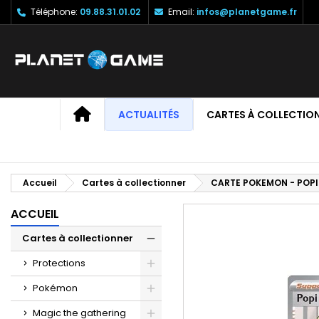
Téléphone:
09.88.31.01.02
Email:
infos@planetgame.fr
M
C
C
add_circle_outline
Vo
No
d'e
ACCUEIL
ACTUALITÉS
CARTES À COLLECTIO
Accueil
Cartes à collectionner
CARTE POKEMON - POPI 
ACCUEIL
Cartes à collectionner
Protections
Pokémon
Magic the gathering