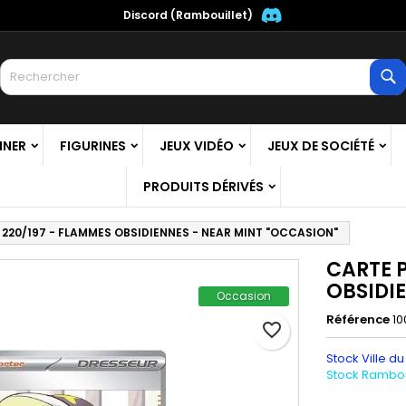
Discord (Rambouillet)
es listes
réer une liste d'envies
onnexion
R
Créer une nouvelle liste
us devez être connecté pour ajouter des produits à votre liste
m de la liste d'envies
nvies.
NNER
FIGURINES
JEUX VIDÉO
JEUX DE SOCIÉTÉ
Annuler
Connexio
PRODUITS DÉRIVÉS
Annuler
Créer une liste d'envie
220/197 - FLAMMES OBSIDIENNES - NEAR MINT "OCCASION"
CARTE 
OBSIDI
Occasion
Référence
10
favorite_border
Stock Ville du
Stock Ramboui