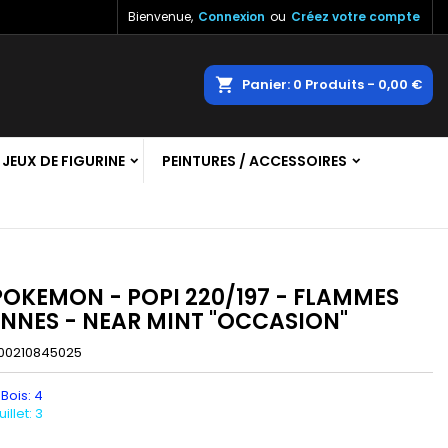
Bienvenue,
Connexion
ou
Créez votre compte
×
×
×
echercher
Panier
0
Produits -
0,00 €
JEUX DE FIGURINE
PEINTURES / ACCESSOIRES
n
s
POKEMON - POPI 220/197 - FLAMMES
ENNES - NEAR MINT "OCCASION"
00210845025
 Bois: 4
llet: 3