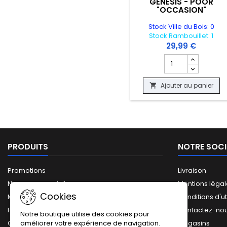
GENESIS - POOR
"OCCASION"
Stock Ville du Bois: 0
Stock Rambouillet: 1
29,99 €
Champ quantité du
Ajouter au panier

PRODUITS
NOTRE SOCI
Promotions
Livraison
Nouveaux produits
Mentions léga
Cookies
Meilleures ventes
Conditions d'ut
Plan du site
Contactez-no
Notre boutique utilise des cookies pour
améliorer votre expérience de navigation.
Catalogue complet
Magasins